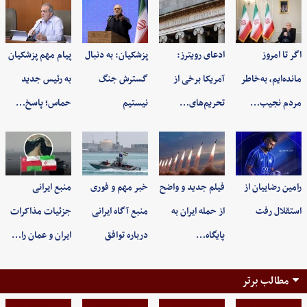
اگر تا امروز
ادعای رویترز:
پزشکیان: به‌ دنبال
پیام مهم پزشکیان
مانده‌ایم، به‌خاطر
آمریکا برخی از
گسترش جنگ
به رئیس جدید
مردم نجیب…
تحریم‌های…
نیستیم
حماس؛ پاسخ…
رامین رضاییان از
فیلم جدید و واضح
خبر مهم و فوری
منبع ایرانی
استقلال رفت
از حمله ایران به
منبع آگاه ایرانی
جزئیات مذاکرات
پایگاه…
درباره توافق
ایران و عمان را…
مطالب برتر