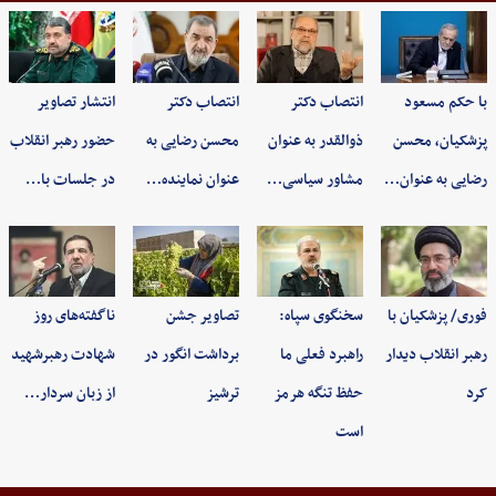
با حکم مسعود
انتصاب دکتر
انتصاب دکتر
انتشار تصاویر
پزشکیان، محسن
ذوالقدر به عنوان
محسن رضایی به
حضور رهبر انقلاب
رضایی به عنوان…
مشاور سیاسی…
عنوان نماینده…
در جلسات با…
فوری/ پزشکیان با
سخنگوی سپاه:
تصاویر جشن
ناگفته‌های روز
رهبر انقلاب دیدار
راهبرد فعلی ما
برداشت انگور در
شهادت رهبرشهید
کرد
حفظ تنگه هرمز
ترشیز
از زبان سردار…
است