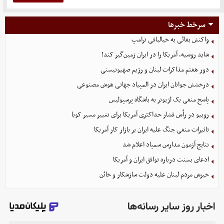
سرخط خبرها
واکنش بقائی به خیالبافی ترامپ
شاید روسیه، آمریکا را در ایران زمین‌گیر کند!
دور هفتم مذاکرات لبنان و رژیم صهیونیستی
درخشش جوانان ایران در المپیاد جهانی هوش مصنوعی
پاسخ منفی یک لژیونر به باشگاه پرسپولیس
روبیو در رأس فشار حداکثری آمریکا برای تغییر مسیر کوبا
تاثیرات منفی جنگ علیه ایران بر بازار کار آمریکا
نتایج آزمون مدارس سمپاد اعلام شد
ادعای بسنت درباره توافق ایران و آمریکا
خیزش مردم لبنان علیه دولت سازشکار و خائن