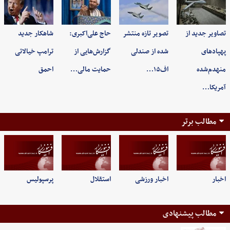
تصاویر جدید از
تصویر تازه منتشر
حاج علی‌اکبری:
شاهکار جدید
پهپادهای
شده از صندلی
گزارش‌هایی از
ترامپ خیالاتی
منهدم‌شده
اف۱۵…
حمایت مالی…
احمق
آمریکا…
مطالب برتر
اخبار
اخبار ورزشی
استقلال
پرسپولیس
مطالب پیشنهادی