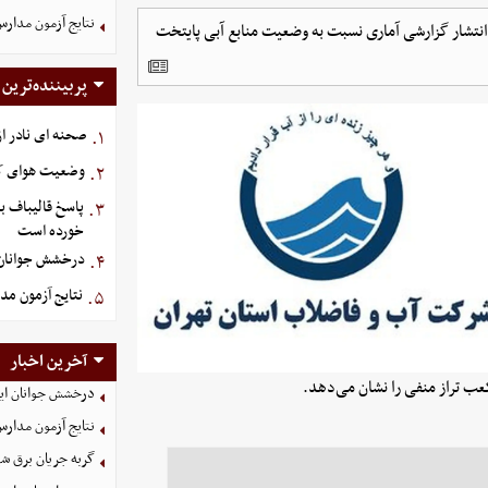
نتایج آزمون مدارس
نتشار گزارشی آماری نسبت به وضعیت منابع آبی پایتخت
پربیننده‌ترین
صحنه ای نادر ا
۱.
وضعیت هوای کشور امر
۲.
پاسخ قالیباف ب
۳.
خورده است
درخشش جوانان ا
۴.
نتایج آزمون مد
۵.
آخرین اخبار
درخشش جوانان ایر
نتایج آزمون مدارس
گربه جریان برق شه