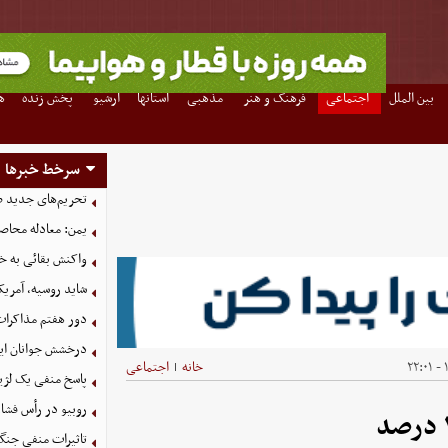
بین الملل
اجتماعی
فرهنگ و هنر
مذهبی
استانها
آرشیو
پخش زنده
ه
سرخط خبرها
تحریم‌های جدید ضد
یمن: معادله محاصره
واکنش بقائی به خی
شاید روسیه، آمریکا
دور هفتم مذاکرات
درخشش جوانان ایر
۱
خانه
اجتماعی
|
پاسخ منفی یک لژیو
روبیو در رأس فشار
تاثیرات منفی جنگ ع