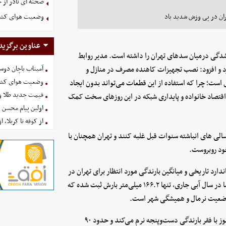
صحنه ای نادر از 
ان در پی وزش شدید باد
وضعیت هوای کشور امروز 
عناوین برگزید
ی تنها ۴ درصد کمترین میزان پرشدگی درمیان سدهای تهران را داشته است. مدیر روابط
د و افزود: نصب تجهیزات کاهنده مصرف در منازل و
آمیتاب باچان دوست
وضعیت هوای کشور امروز 
زی است؛ چرا که استفاده از این قطعات می‌تواند بدون ایجاد
قیمت جدید طلا و سکه امروز ۱۶ 
را تا ۳۰ درصد کاهش داده و به اقتصاد خانواده و پایداری شبکه در این روزهای سخت کمک
اولین پیام محسن 
از کوفه تا کربلا، ا
الی‌ های انباشته سنوات قبل غلبه کنند و تهران همچنان با
ود روبروست.
ارد تاریخی و میانگین بارندگی مورد انتظار برای تهران در
این بازه زمانی (از مهرماه تا اردیبهشت)، ۲۵۶.۲ میلی‌متربوده است. اما در سال آبی جاری، تنها ۱۶۶.۲ میلی‌متر بارش ثبت شده که
براساس گزارش سخنگوی آبفا ، حتی با وجود بارش‌های اخیر ، تهران هنوز با فقر بارندگی دست‌وپنجه نرم می‌کند و حدود ۹۰