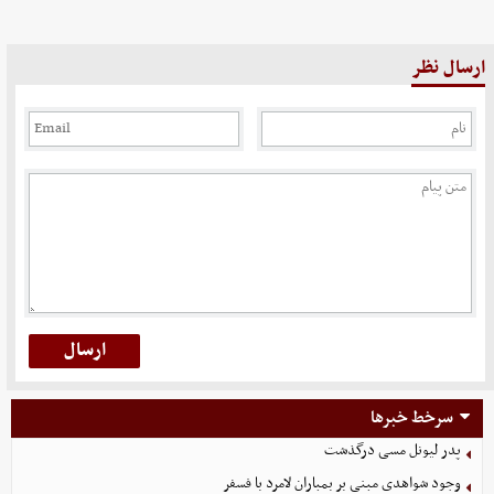
ارسال نظر
سرخط خبرها
پدر لیونل مسی درگذشت
وجود شواهدی مبنی بر بمباران لامرد با فسفر