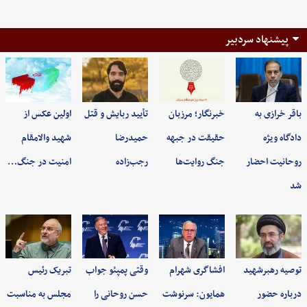
پیشنهاد سردبیر
باقر خرازی به
خبرنگار؛ مرزبان
تأیید ربایش و قتل
اولین عکس از
دادگاه ویژه
حقیقت در جبهه
حمیدرضا
شهید والامقام
روحانیت احضار
جنگ روایت‌ها
رجب‌زاده
امنیت در جنگ…
شد
توصیه رهبرشهید
افشاگری شهرام
وقتی پمپئو جواب
تبریک رئیس
درباره حضور
همایون: سرنوشت
حسن روحانی را
مجلس به مناسبت