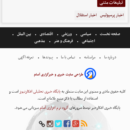
تبلیغات متنی
اخبار پرسپولیس
اخبار استقلال
صفحه نخست
سیاسی
ورزشی
اقتصادی
بین الملل
اجتماعی
فرهنگ و هنر
مذهبی
درباره ما
مرامنامه
تماس با ما
پیوندها
تعرفه اگهی
طراحی سایت خبری و خبرگزاری آسام
کلیه حقوق مادی و معنوی این سایت متعلق به
پایگاه خبری تحلیلی افکارنیوز
است و
استفاده از مطالب با ذکر منبع بلامانع است.
پایگاه خبری افکارخبر توسط سرورهای
گروه نرم افزاری آسام
میزبانی می شود.