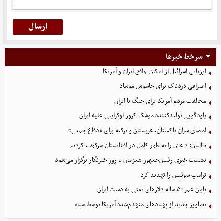
سرخط خبرها
ارزیابی اسرائیل از امکان توافق ایران و آمریکا
اعترافی دردناک برای جاسوس موساد
مخالفت مردم آمریکا برای جنگ با ایران
یاوه‌گویی تولیدکننده موشک کروز اوکراینی علیه ایران
امضای سران پاکستان، عربستان و ترکیه برای «دفاع جمعی»
طالبان: داعش را به طور کامل در افغانستان سرکوب کردیم
نشست خبری رئیس‌جمهور همزمان با روز خبرنگار برگزار می‌شود
ترامپ سوئیس را تهدید کرد
پایان عمر ۵۰ ساله دلارهای نفتی به دست ایران
تصاویر جدید از پهپادهای منهدم‌شده آمریکا توسط سپاه