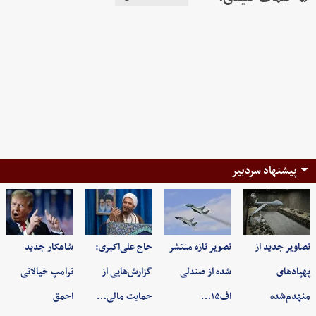
پیشنهاد سردبیر
تصاویر جدید از
تصویر تازه منتشر
حاج علی‌اکبری:
شاهکار جدید
پهپادهای
شده از صندلی
گزارش‌هایی از
ترامپ خیالاتی
منهدم‌شده
اف۱۵…
حمایت مالی…
احمق