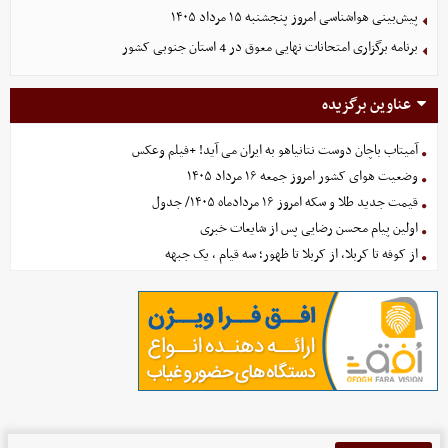
پیش‌بینی هواشناسی امروز پنجشنبه ۱۵ مرداد ۱۴۰۵
برنامه برگزاری امتحانات نهایی معوق در 4 استان جنوبی کشور
عناوین برگزیده
آمیتاب باچان دوست نتانیاهو به ایران می آید! +فیلم وعکس
وضعیت هوای کشور امروز جمعه ۱۶ مرداد ۱۴۰۵
قیمت جدید طلا و سکه امروز ۱۶ مردادماه ۱۴۰۵/ جدول
اولین پیام محسن رضایی پس از شایعات خبری
از کوفه تا کربلا، از کربلا تا ظهور؛ سه قیام ، یک جبهه