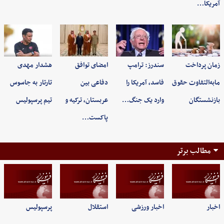
آمریکا…
زمان پرداخت
سندرز: ترامپ
امضای توافق
هشدار مهدی
مابه‌التفاوت حقوق
فاسد، آمریکا را
دفاعی بین
تارتار به جاسوس
بازنشستگان
وارد یک جنگ…
عربستان، ترکیه و
تیم پرسپولیس
پاکست…
مطالب برتر
اخبار
اخبار ورزشی
استقلال
پرسپولیس