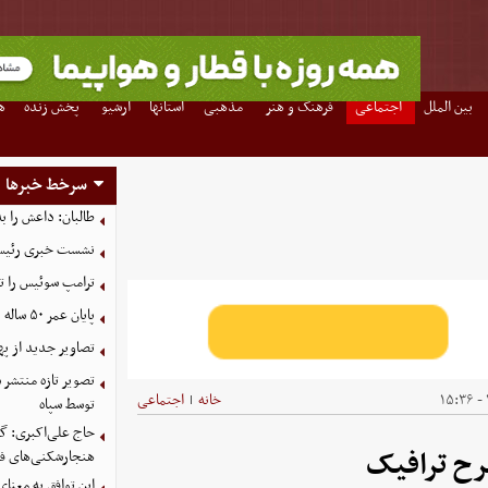
بین الملل
اجتماعی
فرهنگ و هنر
مذهبی
استانها
آرشیو
پخش زنده
ه
سرخط خبرها
طالبان: داعش را ب
نشست خبری رئیس‌ج
ترامپ سوئیس را ت
پایان عمر ۵۰ ساله دلارهای نفتی به دست ایران
تصاویر جدید از په
خانه
اجتماعی
|
توسط سپاه
حاج علی‌اکبری: گز
هنجارشکنی‌های فر
این توافق به معنا