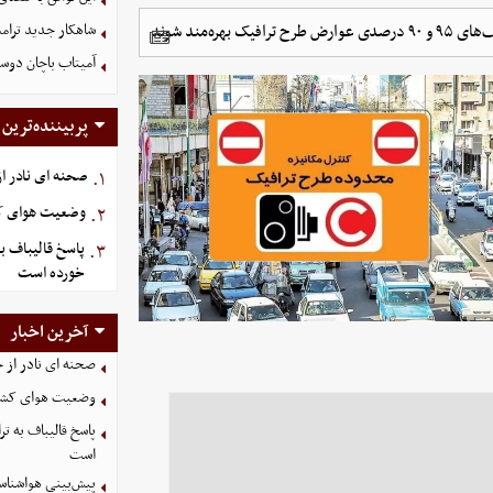
‌مند شوند
شاهکار جدید ترام
آمیتاب باچان دوست
پربیننده‌ترین
صحنه ای نادر ا
۱.
وضعیت هوای کشور امر
۲.
پاسخ قالیباف ب
۳.
خورده است
آخرین اخبار
صحنه ای نادر از 
وضعیت هوای کشور امروز 
پاسخ قالیباف به 
است
پیش‌بینی هواشناسی امروز