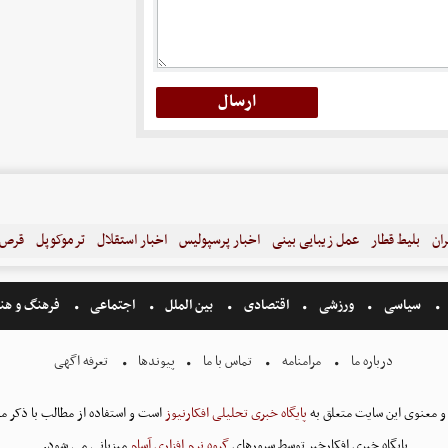
ران
بلیط قطار
عمل زیبایی بینی
اخبار پرسپولیس
اخبار استقلال
ترموکوپل
قرص ل
سیاسی
ورزشی
اقتصادی
بین الملل
اجتماعی
فرهنگ و هن
درباره ما
مرامنامه
تماس با ما
پیوندها
تعرفه اگهی
و معنوی این سایت متعلق به
پایگاه خبری تحلیلی افکارنیوز
است و استفاده از مطالب با ذکر من
پایگاه خبری افکارخبر توسط سرورهای
گروه نرم افزاری آسام
میزبانی می شود.