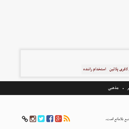
اغری پلاتین
استخدام راننده
ر
مذهبی
بع بلامانع است.