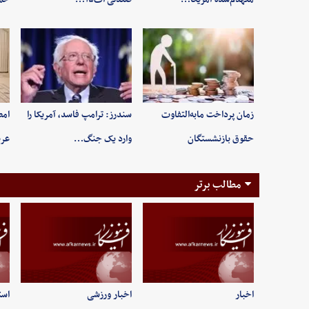
زمان پرداخت مابه‌التفاوت
سندرز: ترامپ فاسد، آمریکا را
امض
حقوق بازنشستگان
وارد یک جنگ…
عرب
مطالب برتر
اخبار
اخبار ورزشی
است