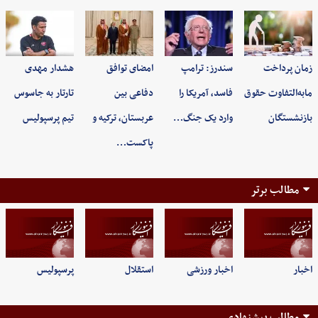
زمان پرداخت
سندرز: ترامپ
امضای توافق
هشدار مهدی
مابه‌التفاوت حقوق
فاسد، آمریکا را
دفاعی بین
تارتار به جاسوس
بازنشستگان
وارد یک جنگ…
عربستان، ترکیه و
تیم پرسپولیس
پاکست…
مطالب برتر
اخبار
اخبار ورزشی
استقلال
پرسپولیس
مطالب پیشنهادی