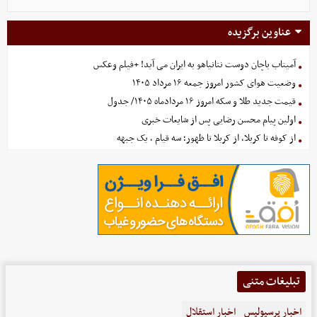
عناوین برگزیده
آمیتاب باچان دوست نتانیاهو به ایران می آید! +فیلم وعکس
وضعیت هوای کشور امروز جمعه ۱۶ مرداد ۱۴۰۵
قیمت جدید طلا و سکه امروز ۱۶ مردادماه ۱۴۰۵/ جدول
اولین پیام محسن رضایی پس از شایعات خبری
از کوفه تا کربلا، از کربلا تا ظهور؛ سه قیام ، یک جبهه
تبلیغات متنی
اخبار پرسپولیس
اخبار استقلال