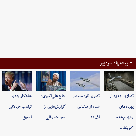
پیشنهاد سردبیر
تصاویر جدید از
تصویر تازه منتشر
حاج علی‌اکبری:
شاهکار جدید
پهپادهای
شده از صندلی
گزارش‌هایی از
ترامپ خیالاتی
منهدم‌شده
اف۱۵…
حمایت مالی…
احمق
آمریکا…