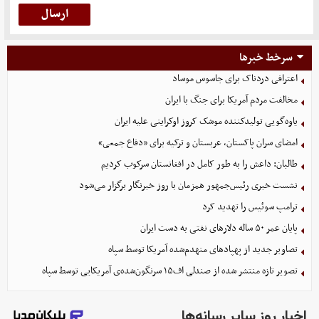
سرخط خبرها
اعترافی دردناک برای جاسوس موساد
مخالفت مردم آمریکا برای جنگ با ایران
یاوه‌گویی تولیدکننده موشک کروز اوکراینی علیه ایران
امضای سران پاکستان، عربستان و ترکیه برای «دفاع جمعی»
طالبان: داعش را به طور کامل در افغانستان سرکوب کردیم
نشست خبری رئیس‌جمهور همزمان با روز خبرنگار برگزار می‌شود
ترامپ سوئیس را تهدید کرد
پایان عمر ۵۰ ساله دلارهای نفتی به دست ایران
تصاویر جدید از پهپادهای منهدم‌شده آمریکا توسط سپاه
تصویر تازه منتشر شده از صندلی اف۱۵ سرنگون‌شده‌ی آمریکایی توسط سپاه