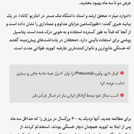
عرض دو تا سه ماه بهبود بخشید.
«ادوارد میلز»، محقق ارشد و استاد دانشگاه مک مستر در انتاریو کانادا، در یک
بیانیه خبری گفت: «فلووکسامین مزایای مداوم و معناداری را نشان داده است و
از آنجا که قبلاً به طور گسترده استفاده و به خوبی درک شده است، پتانسیل
روشنی برای استفاده بالینی دارد.»محققان در یادداشت‌های پیش‌زمینه گفتند
که خستگی شایع‌ترین و ناتوان‌کننده‌ترین عارضه کووید طولانی مدت است.
کوبل دارو، ولوریتا(Velorita®) را برای کنترل همه جانبه چاقی و بیماری
دیابت عرضه کرد
کسب مدال نقره توسط آزادکار ایرانی‌تبار در فینال پان‌آمریکن
برای مطالعه جدید، آنها نزدیک به ۴۰۰ بزرگسال در برزیل را که حداقل سه ماه
پس از ابتلا به کووید همچنان دچار خستگی بودند، استخدام کردند.از