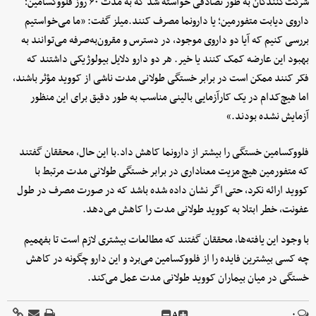
شرکت‌کنندگان به طور تصادفی خواسته شد که به مدت ۶۰ روز فلووکسامین؛
داروی دیابت متفورمین؛ یا دارونما مصرف کنند.میلز گفت: «ما می‌خواستیم
بررسی کنیم که آیا دو داروی موجود، در دسترس و مقرون‌به‌صرفه می‌توانند به
بهبود این عارضه کمک کنند یا خیر. هر دو دارو دلایل بیولوژیکی داشتند که
فکر کنند ممکن است در برابر خستگی طولانی مدت ناشی از کووید مؤثر باشند،
اما هیچ‌کدام در یک کارآزمایی بالینی مناسب به طور دقیق برای این منظور
آزمایش نشده بودند.»
فلووکسامین خستگی را بیشتر از دارونما کاهش داد.با این حال، محققان گفتند
که متفورمین هیچ مزیت معناداری در برابر خستگی طولانی مدت مرتبط با
کووید ارائه نکرد، حتی اگر نشان داده شده باشد که در صورت مصرف در طول
عفونت، خطر ابتلا به کووید طولانی مدت را کاهش می‌دهد.
با وجود این یافته‌ها، محققان گفتند که مطالعات بیشتری لازم است تا بفهمیم
چه کسی بیشترین فایده را از فلووکسامین می‌برد و این دارو چگونه در کاهش
خستگی در میان بیماران کووید طولانی مدت عمل می‌کند.
A
۰