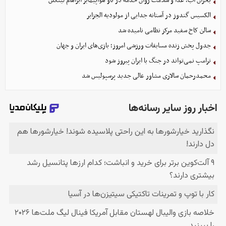
بحران آب، غذا و سلامت روان خدمه در ناو هواپیمابر آبراهام لینکلن
الکسیس گندوز در آستانه جدایی از مولودیه الجزایر
سالن کاخ سفید مرکز نظامی نامیده شد
جدول پخش زنده مسابقات ورزشی امروز؛ بازی‌های ایران و جهان
ترامپ نمی‌تواند در جنگ با ایران پیروز شود
محمدرحمان سالاری مشاور عالی جدید پرسپولیس شد