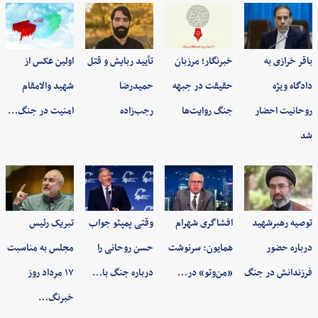
باقر خرازی به
خبرنگار؛ مرزبان
تأیید ربایش و قتل
اولین عکس از
دادگاه ویژه
حقیقت در جبهه
حمیدرضا
شهید والامقام
روحانیت احضار
جنگ روایت‌ها
رجب‌زاده
امنیت در جنگ…
شد
توصیه رهبرشهید
افشاگری شهرام
وقتی پمپئو جواب
تبریک رئیس
درباره حضور
همایون: سرنوشت
حسن روحانی را
مجلس به مناسبت
فرزندانش در جنگ
«من‌وتو» در…
درباره جنگ با…
۱۷ مرداد روز
خبرنگ…