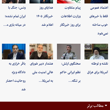
اعتماد عمومی
پیام متفاوت
هدایای روز
ونس: جنگ با
فقط با خبرهای
وزارت اطلاعات
خبرنگار ۱۴۰۵
ایران تمام نشده؛
خوب ساخته
برای روز خبرنگار
اعلام شد
در میانه بازی ه…
نمی‌شود
نقشه و توطئه
سخنگوی ارتش:
هشدار دبیر شورای
باقر خرازی به
آمریکا برای عراق
نظم ایرانی حاکم
عالی امنیت ملی
دادگاه ویژه
بر تنگه…
به امریکا…
روحانیت احضار
شد
مطالب برتر