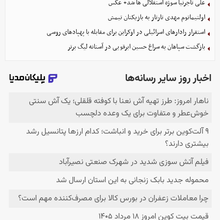
علی تاجرنیا سوژه استقلالی‌ ها شد+ عکس
اولتیماتوم مهدی تارتار به بازیکنان تیمش
استقرار رادارهای اسرائیلی در اوکراین برای مقابله با پهپادهای روسی
بازگشت سپاهان به سراغ حسین ابرقویی در آستانه لیگ برتر