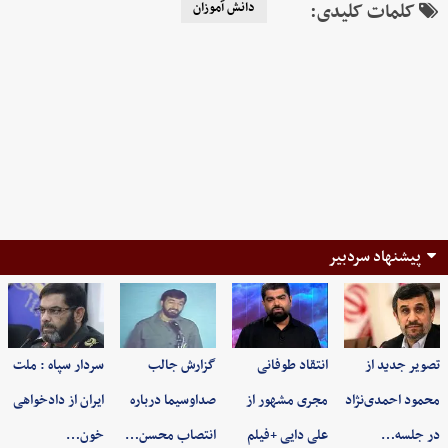
کلمات کلیدی:
دانش آموزان
پیشنهاد سردبیر
تصویر جدید از
انتقاد طوفانی
گزارش جالب
سردار سپاه : ملت
محمود احمدی‌نژاد
مجری مشهور از
صداوسیما درباره
ایران از دادخواهی
در جلسه…
علی دایی +فیلم
انتصاب محسن…
خون…