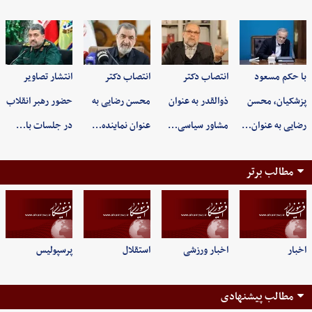
با حکم مسعود
انتصاب دکتر
انتصاب دکتر
انتشار تصاویر
پزشکیان، محسن
ذوالقدر به عنوان
محسن رضایی به
حضور رهبر انقلاب
رضایی به عنوان…
مشاور سیاسی…
عنوان نماینده…
در جلسات با…
مطالب برتر
اخبار
اخبار ورزشی
استقلال
پرسپولیس
مطالب پیشنهادی