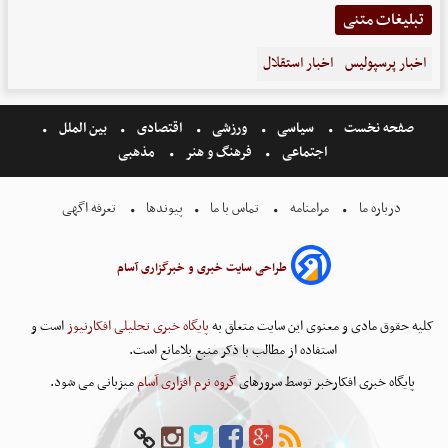
تبلیغات متنی
اخبار پرسپولیس
اخبار استقلال
صفحه نخست
سیاسی
ورزشی
اقتصادی
بین الملل
اجتماعی
فرهنگ و هنر
مذهبی
درباره ما
مرامنامه
تماس با ما
پیوندها
تعرفه اگهی
طراحی سایت خبری و خبرگزاری آسام
کلیه حقوق مادی و معنوی این سایت متعلق به
پایگاه خبری تحلیلی افکارنیوز
است و
استفاده از مطالب با ذکر منبع بلامانع است.
پایگاه خبری افکارخبر توسط سرورهای
گروه نرم افزاری آسام
میزبانی می شود.