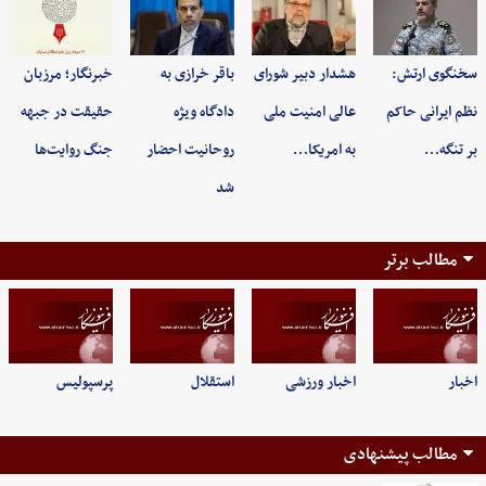
سخنگوی ارتش:
هشدار دبیر شورای
باقر خرازی به
خبرنگار؛ مرزبان
نظم ایرانی حاکم
عالی امنیت ملی
دادگاه ویژه
حقیقت در جبهه
بر تنگه…
به امریکا…
روحانیت احضار
جنگ روایت‌ها
شد
مطالب برتر
اخبار
اخبار ورزشی
استقلال
پرسپولیس
مطالب پیشنهادی