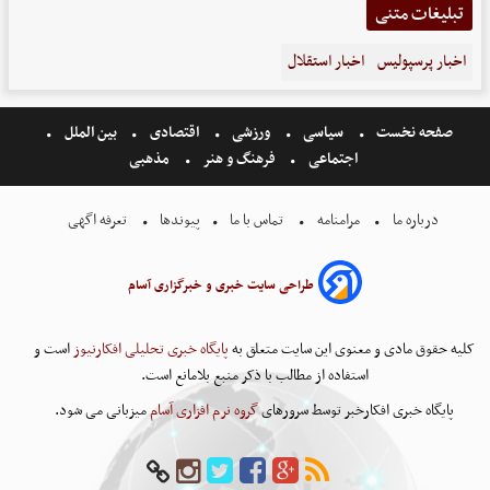
تبلیغات متنی
اخبار پرسپولیس
اخبار استقلال
صفحه نخست
سیاسی
ورزشی
اقتصادی
بین الملل
اجتماعی
فرهنگ و هنر
مذهبی
درباره ما
مرامنامه
تماس با ما
پیوندها
تعرفه اگهی
طراحی سایت خبری و خبرگزاری آسام
کلیه حقوق مادی و معنوی این سایت متعلق به
پایگاه خبری تحلیلی افکارنیوز
است و
استفاده از مطالب با ذکر منبع بلامانع است.
پایگاه خبری افکارخبر توسط سرورهای
گروه نرم افزاری آسام
میزبانی می شود.