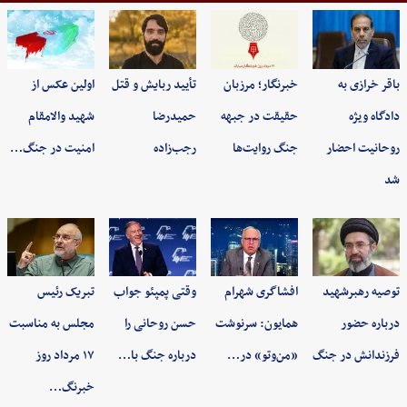
باقر خرازی به
خبرنگار؛ مرزبان
تأیید ربایش و قتل
اولین عکس از
دادگاه ویژه
حقیقت در جبهه
حمیدرضا
شهید والامقام
روحانیت احضار
جنگ روایت‌ها
رجب‌زاده
امنیت در جنگ…
شد
توصیه رهبرشهید
افشاگری شهرام
وقتی پمپئو جواب
تبریک رئیس
درباره حضور
همایون: سرنوشت
حسن روحانی را
مجلس به مناسبت
فرزندانش در جنگ
«من‌وتو» در…
درباره جنگ با…
۱۷ مرداد روز
خبرنگ…