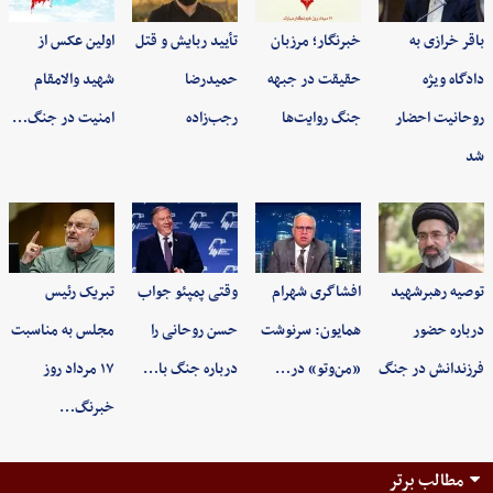
باقر خرازی به
خبرنگار؛ مرزبان
تأیید ربایش و قتل
اولین عکس از
دادگاه ویژه
حقیقت در جبهه
حمیدرضا
شهید والامقام
روحانیت احضار
جنگ روایت‌ها
رجب‌زاده
امنیت در جنگ…
شد
توصیه رهبرشهید
افشاگری شهرام
وقتی پمپئو جواب
تبریک رئیس
درباره حضور
همایون: سرنوشت
حسن روحانی را
مجلس به مناسبت
فرزندانش در جنگ
«من‌وتو» در…
درباره جنگ با…
۱۷ مرداد روز
خبرنگ…
مطالب برتر