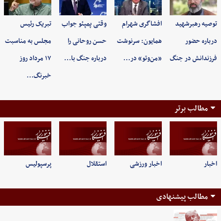
توصیه رهبرشهید
افشاگری شهرام
وقتی پمپئو جواب
تبریک رئیس
درباره حضور
همایون: سرنوشت
حسن روحانی را
مجلس به مناسبت
فرزندانش در جنگ
«من‌وتو» در…
درباره جنگ با…
۱۷ مرداد روز
خبرنگ…
مطالب برتر
اخبار
اخبار ورزشی
استقلال
پرسپولیس
مطالب پیشنهادی