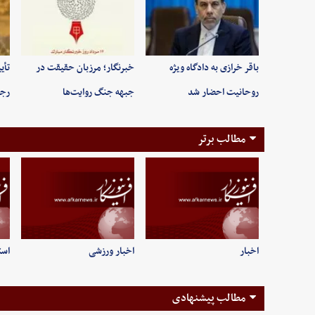
باقر خرازی به دادگاه ویژه
خبرنگار؛ مرزبان حقیقت در
تأی
روحانیت احضار شد
جبهه جنگ روایت‌ها
رجب
مطالب برتر
اخبار
اخبار ورزشی
است
مطالب پیشنهادی