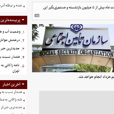
نقشه و توطئه آمریک
سازمان تأمین اجتماعی اعلام کرد:پرداخت حقوق مربوط به اردیبهشت ماه بیش از ۵ میلیون بازنشسته و مستمری‌بگیر این
پربیننده‌ترین
وضعیت آب و هوای کشو
۱.
درخشش جوانان ا
۲.
جدیدترین خبر ا
۳.
هشدار نسبت به 
۴.
نامه زاکانی به 
۵.
تهران
آخرین اخبار
هشدار نسبت به وق
نامه زاکانی به شعا
جدیدترین خبر از و