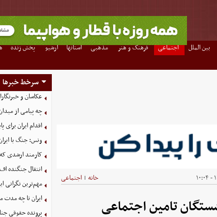
بین الملل
اجتماعی
فرهنگ و هنر
مذهبی
استانها
آرشیو
پخش زنده
ه
سرخط خبرها
عکاسان و خبرنگار
چه پیامی از میدان
اقدام ایران برای 
ونس: جنگ با ایران
کارمند ارشدی که
انتقال جنگنده اف-۳۵ به کشور همسایه شکست خو
۱
خانه
اجتماعی
|
مهم‌ترین نگرانی‌ 
ایران تا چه مدت م
ستگان تامین اجتماعی
پرونده حقوقی جنای