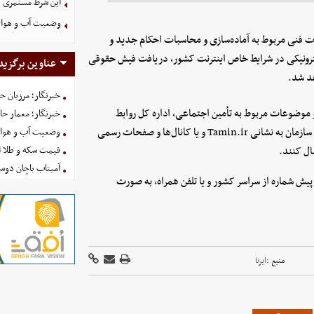
این شرط مستمری ب
وضعیت آب و هوای کشور ا
مات فنی مربوط به آماده‌سازی و محاسبات احکام جدید و
لکترونیکی در شرایط خاص اینترنت کشور، دریافت فیش حقوقی
عناوین برگزید
هد شد.
خبرنگار؛ مرزبان 
 موضوعات مربوط به تأمین اجتماعی، اداره کل روابط
خبرنگار؛ معمار ح
عمومی سازمان است و لازم است افراد موضوعات را از طریق وبسایت سازمان به نشانی Tamin.ir و یا کانال‌ها و صفحات رسمی
وضعیت آب و هوای کشور ا
قیمت سکه و طلا امروز شنبه
آمیتاب باچان دوست
جتماعی نیز با شماره تلفن ۱۴۲۰ بدون نیاز به پیش شماره از سراسر کشور و یا تلفن همراه، به صورت
منبع :
ایرنا