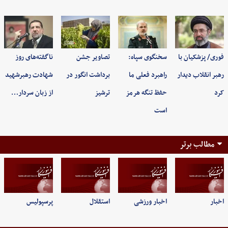
فوری/ پزشکیان با
سخنگوی سپاه:
تصاویر جشن
ناگفته‌های روز
رهبر انقلاب دیدار
راهبرد فعلی ما
برداشت انگور در
شهادت رهبرشهید
کرد
حفظ تنگه هرمز
ترشیز
از زبان سردار…
است
مطالب برتر
اخبار
اخبار ورزشی
استقلال
پرسپولیس