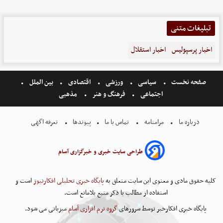
تبلیغات متنی
اخبار پرسپولیس
اخبار استقلال
صفحه نخست
سیاسی
ورزشی
اقتصادی
بین الملل
اجتماعی
فرهنگ و هنر
مذهبی
درباره ما
مرامنامه
تماس با ما
پیوندها
تعرفه اگهی
طراحی سایت خبری و خبرگزاری آسام
کلیه حقوق مادی و معنوی این سایت متعلق به
پایگاه خبری تحلیلی افکارنیوز
است و
استفاده از مطالب با ذکر منبع بلامانع است.
پایگاه خبری افکارخبر توسط سرورهای
گروه نرم افزاری آسام
میزبانی می شود.