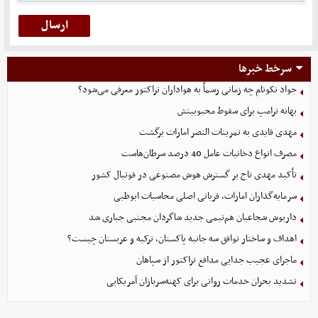
سرخط خبرها
جواد نکونام چه زمانی رسماً به هواداران تراکتور معرفی می‌شود؟
بهانه ترامپ برای سقوط محبوبیتش
مهدی قایدی به تمرینات النصر امارات برگشت
مصرف انواع دخانیات عامل 40 درصد سرطان‌هاست
تأکید مهدی تاج بر گسترش هوش مصنوعی در فوتبال کشور
سرمایه‌گذاران امارات، قربانی اصلی محاسبات ابوظبی
داریوش شجاعیان هم‌تیمی جدید شاگردان مجتبی جباری شد
اهداف و ساختار توافق سه جانبه پاکستان، ترکیه و عربستان چیست؟
ماجرای عجیب جدایی مدافع تراکتور از سپاهان
تشدید بحران خدمات روانی برای کهنه‌سربازان آمریکایی