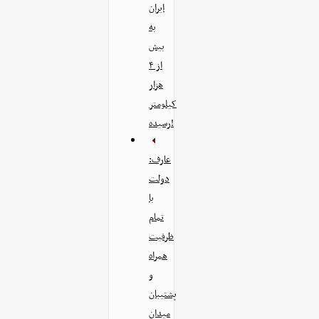
ایران
به
بیش
از ۴
هزار
کیلومتر
رسیده!
عارف:
دولت
با
تمام
ظرفیت
همراه
و
پشتیبان
میدان