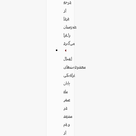
درجه
از
فردا
خوزستان
را فرا
می‌گیرد
اعمال
محدودیت‌های
ترافیکی
پایان
ماه
صفر
در
مشهد
و قم
از