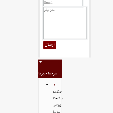
سرخط خبرها
جنگنده
میگ-۲۹
اوکراین
سقوط