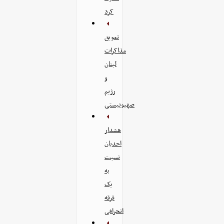
کرد
تعویق
مذاکرات
لبنان
و
رژیم
صهیونیستی
هشدار
احدیان
نسبت
به
یک
فرقه
انحرافی