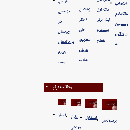
طراحی
انتصاب
پزشکیان
هفته اول
تهاجمی
‌الاسلام
از نظر
لیگ برتر
در
والمسلمین
علی
بیست و
چیدمان
ن طائب
مطهری
ششم
فرماندهان
به…
درباره
جدید
شایعه…
توسط…
مطالب برتر
اخبار
اخبار
استقلال
پرسپولیس
ورزشی