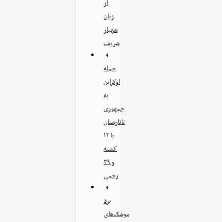
از
زبان
شهباز
شریف
حمله
اوکراین
به
جمهوری
تاتارستان
با ۱۲
کشته
و ۳۹
زخمی
برد
موشک‌های