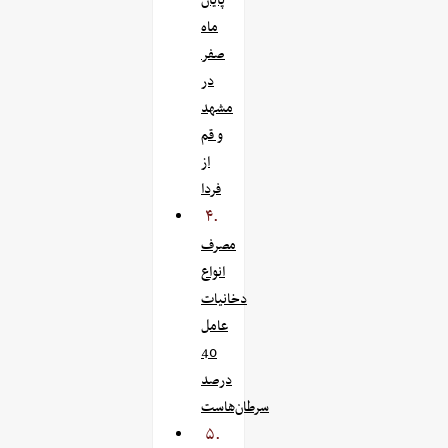
پایان
ماه
صفر
در
مشهد
و قم
از
فردا
۴.
مصرف
انواع
دخانیات
عامل
40
درصد
سرطان‌هاست
۵.