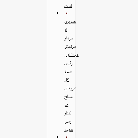
است
تصویری
از
سردار
سرلشکر
عبداللهی
رئیس
ستاد
کل
نیرو‌های
مسلح
در
کنار
رهبر
شهید