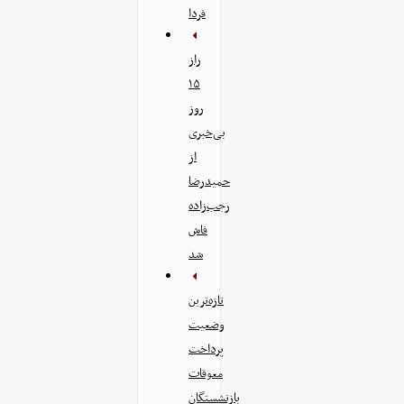
فردا
راز
۱۵
روز
بی‌خبری
از
حمیدرضا
رجب‌زاده
فاش
شد
تازه‌ترین
وضعیت
پرداخت
معوقات
بازنشستگان