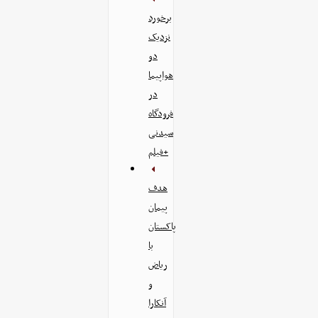
برخورد
نزدیک
دو
هواپیما
در
فرودگاه
سیدنی
+فیلم
هدف
پیمان
پاکستان
با
ریاض
و
آنکارا