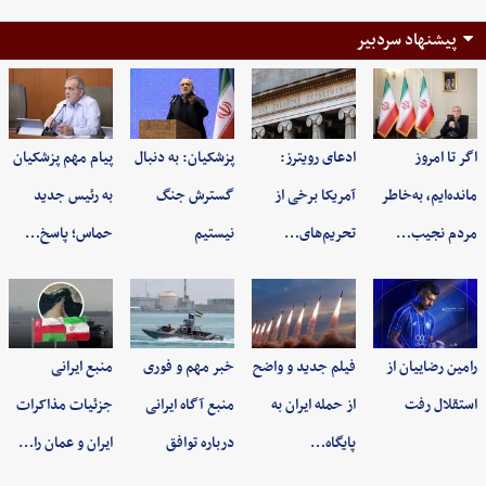
پیشنهاد سردبیر
اگر تا امروز
ادعای رویترز:
پزشکیان: به‌ دنبال
پیام مهم پزشکیان
مانده‌ایم، به‌خاطر
آمریکا برخی از
گسترش جنگ
به رئیس جدید
مردم نجیب…
تحریم‌های…
نیستیم
حماس؛ پاسخ…
رامین رضاییان از
فیلم جدید و واضح
خبر مهم و فوری
منبع ایرانی
استقلال رفت
از حمله ایران به
منبع آگاه ایرانی
جزئیات مذاکرات
پایگاه…
درباره توافق
ایران و عمان را…