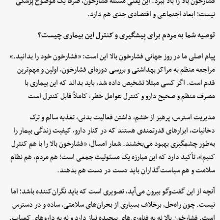
فشارخون بالا را بالا ببرد. این یعنی مسئله فشارخون، صرفاً یک موضوع پزشکی
نیست؛ ابعاد اجتماعی و اقتصادی جدی هم دارد.
توصیه شما به مردم برای پیشگیری و کنترل این بیماری چیست؟
پیام اصلی ما در روز جهانی فشارخون بالا این است: «فشارخون خود را بدانید.»
مراجعه منظم به مراکز بهداشتی و بررسی دوره‌ای فشارخون، اولین و مهم‌ترین
قدم است. اگر کسی مبتلا تشخیص داده شد، باید بداند که این بیماری با
مصرف منظم و صحیح دارو و کنترل عوامل خطر، کاملاً قابل کنترل است
مدیریت استرس، پرهیز از خشم، داشتن فعالیت بدنی، تغذیه سالم و ترک
دخانیات، ابزارهای قدرتمندی هستند که در کنار دارو، کیفیت زندگی بیمار را
به‌طور چشمگیری بهبود می‌بخشند. شعار امسال، «فشارخون بالا را با هم کنترل
کنیم»، تأکید دارد که این مبارزه یک مسئولیت جمعی است؛ هم مردم، هم نظام
سلامت و هم سیاست‌گذاران باید دست در دست هم بدهند.
آنچه از این گفت‌وگو بیرون می‌آید، تصویری است که باید نگران‌کننده باشد؛ اما
نیست. چون راه‌حل، برخلاف بسیاری از بحران‌های سلامتی، ساده و در دسترس
است. فشارخون بالا نه به فناوری‌های پیچیده نیاز دارد و نه به داروهای کمیاب.