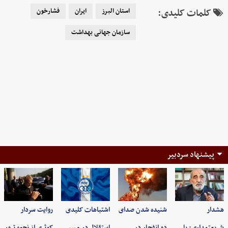
کلمات کلیدی:
استان البرز
ایران
فشارخون
سازمان جهانی بهداشت
پیشنهاد سردبیر
هشدار
شنیده شدن صدای
اشتباهات کلیدی
روایت سردار
شریعتمداری: با
دو انفجار در
استقلال در مسیر
کوثری از نحوه ترور