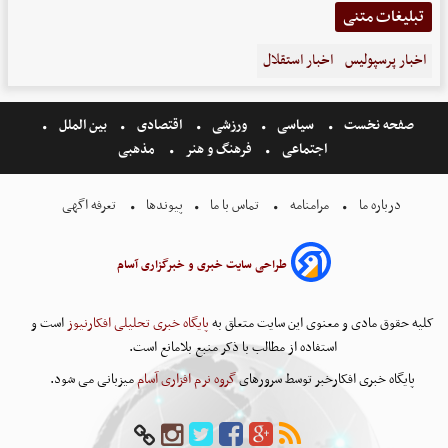
تبلیغات متنی
اخبار پرسپولیس
اخبار استقلال
صفحه نخست
سیاسی
ورزشی
اقتصادی
بین الملل
اجتماعی
فرهنگ و هنر
مذهبی
درباره ما
مرامنامه
تماس با ما
پیوندها
تعرفه اگهی
طراحی سایت خبری و خبرگزاری آسام
کلیه حقوق مادی و معنوی این سایت متعلق به
پایگاه خبری تحلیلی افکارنیوز
است و
استفاده از مطالب با ذکر منبع بلامانع است.
پایگاه خبری افکارخبر توسط سرورهای
گروه نرم افزاری آسام
میزبانی می شود.