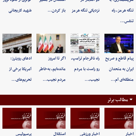
تنگه هرمز، راه
نزدیکی تنگه هرمز
باز کردن…
شهید لاریجانی
تنفس…
پیام قاطع و صریح
راه نافرجام ترامپ،
اگر تا امروز
ادعای رویترز:
ایران به متحدان
رو راست با مردم
مانده‌ایم، به‌خاطر
آمریکا برخی از
منطقه‌ای آم…
نجیب،…
مردم نجیب…
تحریم‌های…
مطالب برتر
اخبار
اخبار ورزشی
استقلال
پرسپولیس