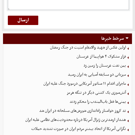
سرخط خبرها
اولین عکس از شهید والامقام امنیت در جنگ رمضان
فرار مشکوک ۴ هواپیما از عربستان
یمن نفت عربستان را زمین زد
میزبانی دو مسابقه آسیایی به ایران رسید
ماجرای اقدام ۱۱ سناتور آمریکایی درمورد جنگ علیه ایران
آتش‌سوزی یک کشتی دیگر در تنگه هرمز
یمنی‌ها قفل باب‌المندب را محکم زدند
تد کروز خواستار راه‌اندازی شورش‌های مسلحانه در ایران شد
هشدار ارشدترین ژنرال آمریکا درباره محدودیت‌های نظامی علیه ایران
نگرانی آمریکا از اتحاد بیشتر مردم ایران در صورت تشدید حملات