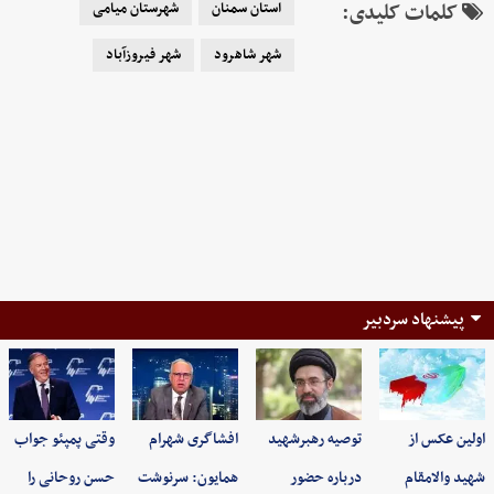
کلمات کلیدی:
استان سمنان
شهرستان میامی
شهر شاهرود
شهر فیروزآباد
پیشنهاد سردبیر
اولین عکس از
توصیه رهبرشهید
افشاگری شهرام
وقتی پمپئو جواب
شهید والامقام
درباره حضور
همایون: سرنوشت
حسن روحانی را