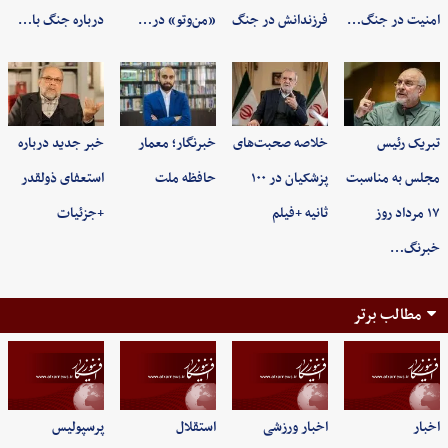
امنیت در جنگ…
فرزندانش در جنگ
«من‌وتو» در…
درباره جنگ با…
تبریک رئیس
خلاصه صحبت‌های
خبرنگار؛ معمار
خبر جدید درباره
مجلس به مناسبت
پزشکیان در ۱۰۰
حافظه ملت
استعفای ذولقدر
۱۷ مرداد روز
ثانیه +فیلم
+جزئیات
خبرنگ…
مطالب برتر
اخبار
اخبار ورزشی
استقلال
پرسپولیس