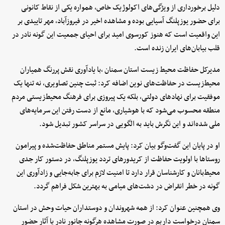
دلیل برخورداری از ویژگی‌های اکولوژیک خاص، همواره یکی از نقاط کانونی
برای حضور یوزپلنگ آسیایی بوده و مشاهده اخیر در فیروزآباد، مهر تاییدی بر
این واقعیت است که هنوز کورسوی امید برای احیای جمعیت این گونه نادر در
قلب بیابان‌های ایران زنده است.
مدیرکل حفاظت محیط زیست استان سمنان ،با یادآوری نقش پررنگ همیاران
محیط‌زیست در حفاظت‌های نوین اضافه کرد: ثبت چنین تصاویری، نه تنها یک
موفقیت برای نهادهای دولتی، بلکه یک پیروزی برای فرهنگ محیط‌زیستی مردم
منطقه محسوب می‌شود که با هوشیاری، مانع از دست رفتن این سرمایه‌های
ملی شده‌اند و این نگرش باید به الگویی در سراسر کشور تبدیل شود.
او در پایان این گفت‌وگو بیان کرد: پایش مستمر مناطق حفاظت‌شده و پیرامون
روستاها با اولویت حفاظت از کریدورهای تردد یوزپلنگ، در دستور کار جدی
محیط‌بانان و کارشناسان قرار دارد تا امنیت لازم برای جابه‌جایی و زادآوری این
گونه در خطر انقراض در دشت‌های میامی به بهترین شکل فراهم گردد.
وی همچنین عنوان کرد: از همه شهروندان و دوستداران حیات وحش در استان
سمنان درخواست داریم در صورت مشاهده هرگونه جانور نادر یا آثار حضور