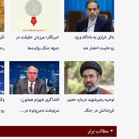
باقر خرازی به دادگاه ویژه
خبرنگار؛ مرزبان حقیقت در
تأی
روحانیت احضار شد
جبهه جنگ روایت‌ها
رجب
توصیه رهبرشهید درباره حضور
افشاگری شهرام همایون:
وقت
فرزندانش در جنگ
سرنوشت «من‌وتو» در…
روح
مطالب برتر