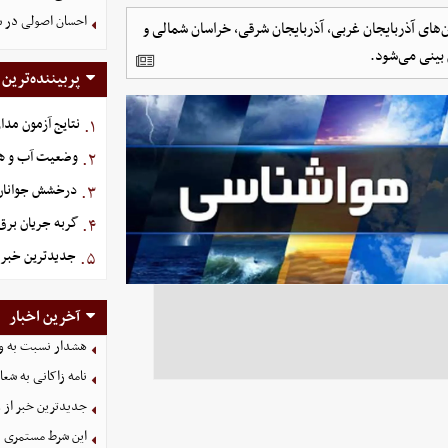
احسان اصولی در ش
‌های آذربایجان غربی، آذربایجان شرقی، خراسان شمالی و
بینی می‌شود.
پربیننده‌ترین
نتایج آزمون مدا
۱.
وضعیت آب و هوای کشو
۲.
درخشش جوانان 
۳.
گربه جریان برق
۴.
جدیدترین خبر ا
۵.
آخرین اخبار
هشدار نسبت به وق
نامه زاکانی به شعا
جدیدترین خبر از و
این شرط مستمری ب