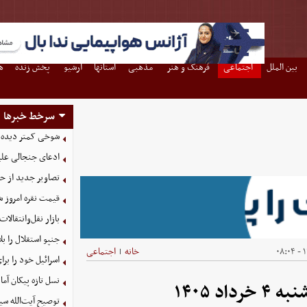
بین الملل
اجتماعی
فرهنگ و هنر
مذهبی
استانها
آرشیو
پخش زنده
ه
سرخط خبرها
شوخی کمتر دیده ش
ادعای جنجالی علیر
تصاویر جدید از ح
قیمت نقره امروز شنبه ۱۷ مرد
بازار نقل‌وانتقالات
جنپو استقلال را 
۱
خانه
اجتماعی
|
اسرائیل خود را برا
نسل تازه پیکان آما
 ۱۴۰۵
توصیح آیت‌الله سی