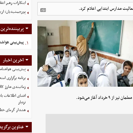
ابتکارات رهبر انق
پورجمشیدیان: اربعین ۱۴۰۵ با بالاترین سطح امنی
پربیننده‌ترین
پیش‌بینی هواشناسی ام
۱.
آخرین اخبار
پیش‌بینی هواشناسی امروز
برنامه برگزاری امتحانات نه
زمانبندی شارژ کالا
داد آغاز می‌شود.
تره‌بار
هشدار گرمای خطرنا
عناوین برگزید