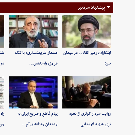
پیشنهاد سردبیر
ابتکارات رهبر انقلاب در میدان
هشدار شریعتمداری: با تنگه
شنی
نبرد
هرمز، راه تنفس…
در 
روایت سردار کوثری از نحوه
پیام قاطع و صریح ایران به
راه
ترور شهید لاریجانی
متحدان منطقه‌ای آم…
مر