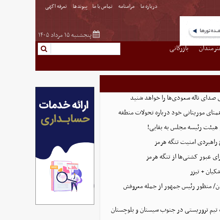
درباره ما
مرامنامه
تماس با ما
پیوندها
تعرفه اگهی
پنجشنبه ۱۵ مرداد ۱۴۰۵
نرمندان
بازرگانی
 صدای ناله سعودی‌ها را خواهد شنید
همتای موریتانی خود درباره تحولات منطقه
هیئت رئیسه مجلس به بقایی!
 راهبردی امنیت تنگه هرمز
ای عبور کشتی‌ها از تنگه هرمز
کیان + تیزر
ن/ منظور رئیس جمهور از جمله معروفش
تیم تروریستی در جنوب سیستان و بلوچستان