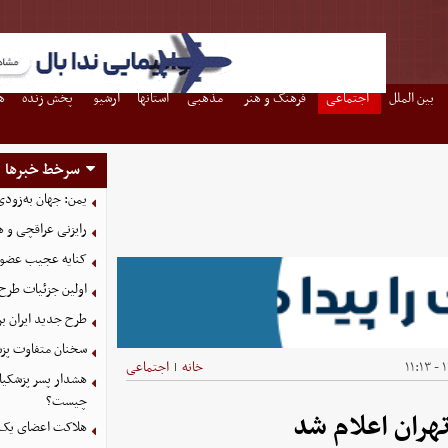
بین الملل
اجتماعی
فرهنگ و هنر
مذهبی
استانها
آرشیو
پخش زنده
ه
سرخط خبرها
یمن: جهان به‌زودی
رایزنی عراقچی و 
کنایه عجیب عضو 
اولین جزئیات طرح
طرح جدید ایران بر
سخنان متفاوت پزش
۱
خانه
اجتماعی
|
هشدار پسر پزشکیا
چیست؟
هران اعلام شد
هلاکت اعضای یک 