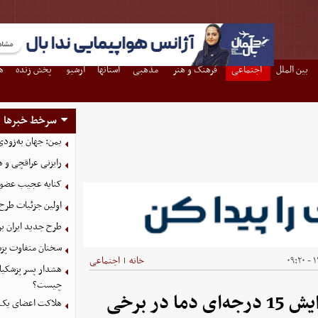
بین الملل
اجتماعی
فرهنگ و هنر
مذهبی
استانها
آرشیو
پخش زنده
ه
سرخط خبرها
یمن: جهان به‌زودی
رایزنی عراقچی و 
کنایه عجیب عضو 
اولین جزئیات طرح
طرح جدید ایران بر
سخنان متفاوت پزش
۱۴
خانه
اجتماعی
|
هشدار پسر پزشکیا
چیست؟
هواشناسی ایران 8 خرداد 1405/ افزایش 15 درجه‌ای دما در برخی
هلاکت اعضای یک 