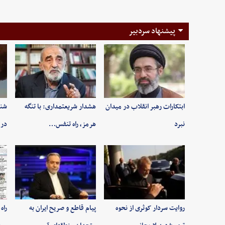
پیشنهاد سردبیر
ابتکارات رهبر انقلاب در میدان
هشدار شریعتمداری: با تنگه
شنی
نبرد
هرمز، راه تنفس…
در 
روایت سردار کوثری از نحوه
پیام قاطع و صریح ایران به
راه