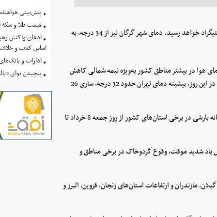
پیش‌بینی هواشناسی امروز
قیمت طلا و سکه امروز پنجشنب
دمای هوای ساری امروز با افزایشی 12 درجه‌ای به حدود 44 درجه سانتیگراد خواهد رسید. دمای شهر گرگان نیز از 34 درجه، به
ادعای واکنش رهبر
اساس کذب و خلاف 
ادارات و بانک‌های کدام استان
ذ توده هوای خنک، دمای هوا در بیشتر مناطق کشور به‌ویژه نیمه شمالی کاهش
پیچیدن نوای «یالث
محسوس خواهد داشت و شرایط دمایی به وضعیت نرمال بازمی‌گردد. در این روز، بیشینه دمای تهران حدود 32 درجه، ساری 26
سازمان هواشناسی همچنین طی هشداری در سطح زرد از فعالیت سامانه بارشی در برخی استان‌های کشور از روز جمعه 8 خرداد تا
 وزش باد شدید موقت، وقوع گردوخاک در برخی مناطق و
یلان، مازندران و ارتفاعات استان‌های زنجان، قزوین، البرز و