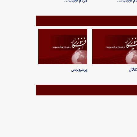
دم نجیب،…
مردم نجیب…
قلال
پرسپولیس