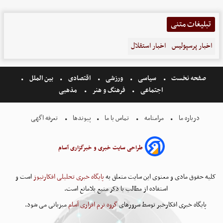
تبلیغات متنی
اخبار پرسپولیس
اخبار استقلال
صفحه نخست
سیاسی
ورزشی
اقتصادی
بین الملل
اجتماعی
فرهنگ و هنر
مذهبی
درباره ما
مرامنامه
تماس با ما
پیوندها
تعرفه اگهی
طراحی سایت خبری و خبرگزاری آسام
کلیه حقوق مادی و معنوی این سایت متعلق به
پایگاه خبری تحلیلی افکارنیوز
است و
استفاده از مطالب با ذکر منبع بلامانع است.
پایگاه خبری افکارخبر توسط سرورهای
گروه نرم افزاری آسام
میزبانی می شود.