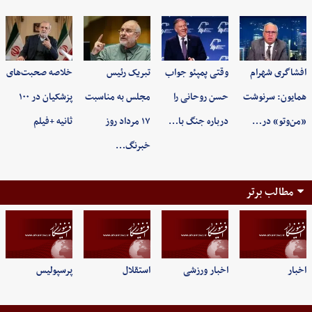
افشاگری شهرام
وقتی پمپئو جواب
تبریک رئیس
خلاصه صحبت‌های
همایون: سرنوشت
حسن روحانی را
مجلس به مناسبت
پزشکیان در ۱۰۰
«من‌وتو» در…
درباره جنگ با…
۱۷ مرداد روز
ثانیه +فیلم
خبرنگ…
مطالب برتر
اخبار
اخبار ورزشی
استقلال
پرسپولیس