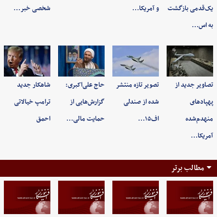
یک‌قدمی بازگشت
و آمریکا…
شخصی خبر…
به اس…
تصاویر جدید از
تصویر تازه منتشر
حاج علی‌اکبری:
شاهکار جدید
پهپادهای
شده از صندلی
گزارش‌هایی از
ترامپ خیالاتی
منهدم‌شده
اف۱۵…
حمایت مالی…
احمق
آمریکا…
مطالب برتر