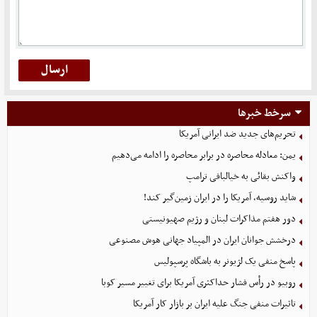
سرخط خبرها
تحریم‌های جدید ضد ایرانی آمریکا
یمن: معادله محاصره در برابر محاصره را ادامه می‌دهیم
واکنش بقائی به خیالبافی ترامپ
شاید روسیه، آمریکا را در ایران زمین‌گیر کند!
دور هفتم مذاکرات لبنان و رژیم صهیونیستی
درخشش جوانان ایران در المپیاد جهانی هوش مصنوعی
پاسخ منفی یک لژیونر به باشگاه پرسپولیس
روبیو در رأس فشار حداکثری آمریکا برای تغییر مسیر کوبا
تاثیرات منفی جنگ علیه ایران بر بازار کار آمریکا