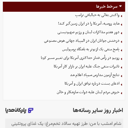
سرخط خبرها
واکنش بقائی به خیالبافی ترامپ
شاید روسیه، آمریکا را در ایران زمین‌گیر کند!
دور هفتم مذاکرات لبنان و رژیم صهیونیستی
درخشش جوانان ایران در المپیاد جهانی هوش مصنوعی
پاسخ منفی یک لژیونر به باشگاه پرسپولیس
روبیو در رأس فشار حداکثری آمریکا برای تغییر مسیر کوبا
تاثیرات منفی جنگ علیه ایران بر بازار کار آمریکا
نتایج آزمون مدارس سمپاد اعلام شد
ادعای بسنت درباره توافق ایران و آمریکا
خیزش مردم لبنان علیه دولت سازشکار و خائن