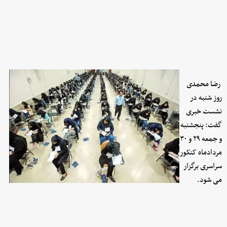
رضا محمدی
روز شنبه در
نشست خبری
گفت: پنجشنبه
و جمعه ۲۹ و ۳۰
مردادماه کنکور
سراسری برگزار
می شود.