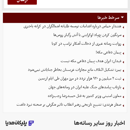
سرخط خبرها
هشدار حماس درباره اقدامات توسعه طلبانه اشغالگران در کرانه باختری
سرنگون کردن پهپاد اوکراینی با آتش رگبار روس‌ها
روایت رسانه عبری از دخالت آشکار ترامپ در کوبا
پیمان دفاعی مکه!
فیدان: ایران هدف پیمان دفاعی مکه نیست
یمن: تشکیل ائتلاف مانع مجازات عربستان بخاطر جنایاتش نمی‌شود
ثبت ۲ میلیون و ۹۲۰ هزار تردد در مرز مهران طی ایام اربعین
بازتاب پیامدهای جنگ علیه ایران در رسانه‌های جهان
معاون امنیتی وزیر کشور به قتل حمیدرضا رجب‌زاده
صفار هرندی: تشییع تاریخی رهبر انقلاب تاثیر شگرفی بر صحنه نبرد داشت