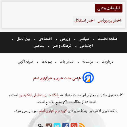
تبلیغات متنی
اخبار پرسپولیس
اخبار استقلال
صفحه نخست
سیاسی
ورزشی
اقتصادی
بین الملل
اجتماعی
فرهنگ و هنر
مذهبی
درباره ما
مرامنامه
تماس با ما
پیوندها
تعرفه اگهی
طراحی سایت خبری و خبرگزاری آسام
کلیه حقوق مادی و معنوی این سایت متعلق به
پایگاه خبری تحلیلی افکارنیوز
است و
استفاده از مطالب با ذکر منبع بلامانع است.
پایگاه خبری افکارخبر توسط سرورهای
گروه نرم افزاری آسام
میزبانی می شود.