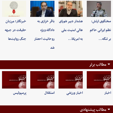
سخنگوی ارتش:
هشدار دبیر شورای
باقر خرازی به
خبرنگار؛ مرزبان
نظم ایرانی حاکم
عالی امنیت ملی
دادگاه ویژه
حقیقت در جبهه
بر تنگه…
به امریکا…
روحانیت احضار
جنگ روایت‌ها
شد
مطالب برتر
اخبار
اخبار ورزشی
استقلال
پرسپولیس
مطالب پیشنهادی