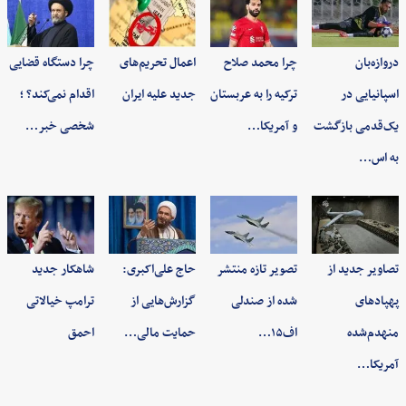
دروازه‌بان
چرا محمد صلاح
اعمال تحریم‌های
چرا دستگاه قضایی
اسپانیایی در
ترکیه را به عربستان
جدید علیه ایران
اقدام نمی‌کند؟ ؛
یک‌قدمی بازگشت
و آمریکا…
شخصی خبر…
به اس…
تصاویر جدید از
تصویر تازه منتشر
حاج علی‌اکبری:
شاهکار جدید
پهپادهای
شده از صندلی
گزارش‌هایی از
ترامپ خیالاتی
منهدم‌شده
اف۱۵…
حمایت مالی…
احمق
آمریکا…