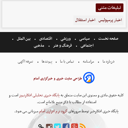
تبلیغات متنی
اخبار پرسپولیس
اخبار استقلال
صفحه نخست
سیاسی
ورزشی
اقتصادی
بین الملل
اجتماعی
فرهنگ و هنر
مذهبی
درباره ما
مرامنامه
تماس با ما
پیوندها
تعرفه اگهی
طراحی سایت خبری و خبرگزاری آسام
کلیه حقوق مادی و معنوی این سایت متعلق به
پایگاه خبری تحلیلی افکارنیوز
است و
استفاده از مطالب با ذکر منبع بلامانع است.
پایگاه خبری افکارخبر توسط سرورهای
گروه نرم افزاری آسام
میزبانی می شود.