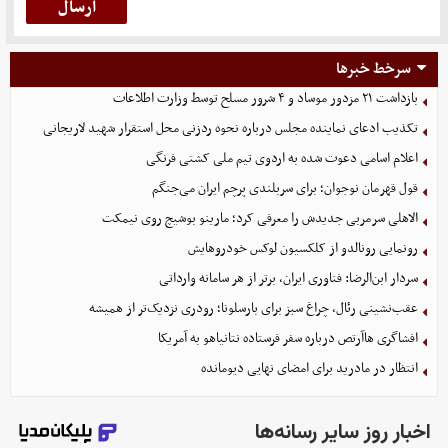
سرخط خبرها
بازداشت ۲۱ مزدور موساد و ۴ شرور مسلح توسط وزارت اطلاعات
تکذیب ادعای نماینده مجلس درباره نحوه ردزنی محل استقرار شهید لاریجانی
اعلام اسامی دعوت شده به اردوی تیم ملی کشتی فرنگی
قول قهرمان نوجوان؛ برای سربلندی پرچم ایران می‌جنگم
الاهلی سرمربی جدیدش را معرفی کرد؛ مارینو بوشیچ روی نیمکت
رونمایی رونالدو از کلکسیون لوکس خودروهایش
سردار ابن‌الرضا: فناوری ایران، برتر از هر سامانه وارداتی
عقب‌نشینی رئال، چراغ سبز برای بارسلونا؛ رودری نزدیک‌تر از همیشه
افشاگری هاآرتص درباره سفر فرستاده نتانیاهو به آمریکا
انتظار در مادرید برای امضای نهایی دیومانده