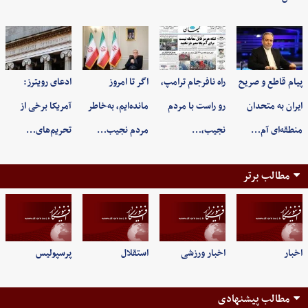
پیام قاطع و صریح
راه نافرجام ترامپ،
اگر تا امروز
ادعای رویترز:
ایران به متحدان
رو راست با مردم
مانده‌ایم، به‌خاطر
آمریکا برخی از
منطقه‌ای آم…
نجیب،…
مردم نجیب…
تحریم‌های…
مطالب برتر
اخبار
اخبار ورزشی
استقلال
پرسپولیس
مطالب پیشنهادی