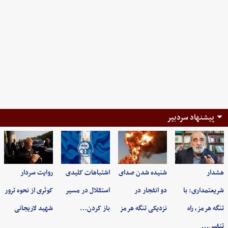
پیشنهاد سردبیر
هشدار
شنیده شدن صدای
اشتباهات کلیدی
روایت سردار
شریعتمداری: با
دو انفجار در
استقلال در مسیر
کوثری از نحوه ترور
تنگه هرمز، راه
نزدیکی تنگه هرمز
باز کردن…
شهید لاریجانی
تنفس…