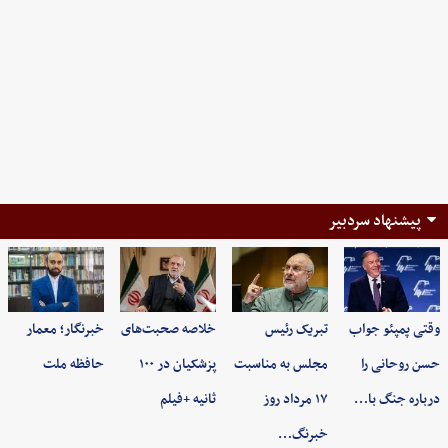
پیشنهاد سردبیر
وقتی پمپئو جواب
تبریک رئیس
خلاصه صحبت‌های
خبرنگار؛ معمار
حسن روحانی را
مجلس به مناسبت
پزشکیان در ۱۰۰
حافظه ملت
درباره جنگ با…
۱۷ مرداد روز
ثانیه +فیلم
خبرنگ…