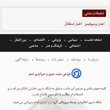
تبلیغات متنی
اخبار پرسپولیس
اخبار استقلال
صفحه نخست
سیاسی
ورزشی
اقتصادی
بین الملل
اجتماعی
فرهنگ و هنر
مذهبی
درباره ما
مرامنامه
تماس با ما
پیوندها
تعرفه اگهی
طراحی سایت خبری و خبرگزاری آسام
کلیه حقوق مادی و معنوی این سایت متعلق به
پایگاه خبری تحلیلی افکارنیوز
است و
استفاده از مطالب با ذکر منبع بلامانع است.
پایگاه خبری افکارخبر توسط سرورهای
گروه نرم افزاری آسام
میزبانی می شود.