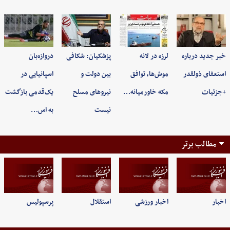
خبر جدید درباره
لرزه در لانه
پزشکیان: شکافی
دروازه‌بان
استعفای ذولقدر
موش‌ها، توافق
بین دولت و
اسپانیایی در
+جزئیات
مکه خاورمیانه…
نیروهای مسلح
یک‌قدمی بازگشت
نیست
به اس…
مطالب برتر
اخبار
اخبار ورزشی
استقلال
پرسپولیس