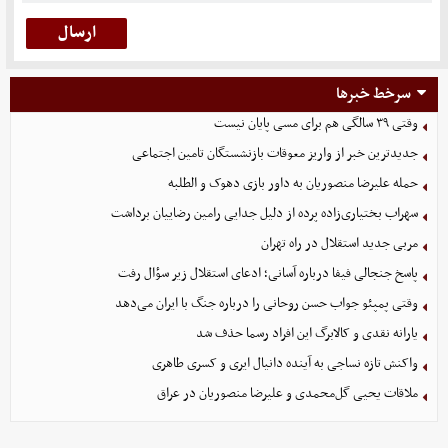
سرخط خبرها
وقتی ۳۹ سالگی هم برای مسی پایان نیست
جدیدترین خبر از واریز معوقات بازنشستگان تامین اجتماعی
حمله علیرضا منصوریان به داور بازی دهوک و الطلبه
سهراب بختیاری‌زاده پرده از دلیل جدایی رامین رضاییان برداشت
مربی جدید استقلال در راه تهران
پاسخ جنجالی فیفا درباره آسانی؛ ادعای استقلال زیر سؤال رفت
وقتی پمپئو جواب حسن روحانی را درباره جنگ با ایران می‌دهد
یارانه نقدی و کالابرگ این افراد رسما حذف شد
واکنش تازه نساجی به آینده دانیال ایری و کسری طاهری
ملاقات یحیی گل‌محمدی و علیرضا منصوریان در عراق