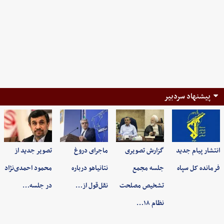
پیشنهاد سردبیر
انتشار پیام جدید
گزارش تصویری
ماجرای دروغ
تصویر جدید از
فرمانده کل سپاه
جلسه مجمع
نتانیاهو درباره
محمود احمدی‌نژاد
تشخیص مصلحت
نقل‌قول از…
در جلسه…
نظام ۱۸…