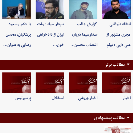
انتقاد طوفانی
گزارش جالب
سردار سپاه : ملت
با حکم مسعود
مجری مشهور از
صداوسیما درباره
ایران از دادخواهی
پزشکیان، محسن
علی دایی +فیلم
انتصاب محسن…
خون…
رضایی به عنوان…
مطالب برتر
اخبار
اخبار ورزشی
استقلال
پرسپولیس
مطالب پیشنهادی