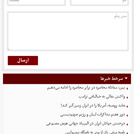
سرخط خبرها
یمن: معادله محاصره در برابر محاصره را ادامه می‌دهیم
واکنش بقائی به خیالبافی ترامپ
شاید روسیه، آمریکا را در ایران زمین‌گیر کند!
دور هفتم مذاکرات لبنان و رژیم صهیونیستی
درخشش جوانان ایران در المپیاد جهانی هوش مصنوعی
پاسخ منفی یک لژیونر به باشگاه پرسپولیس