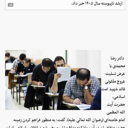
ارشد ناپیوسته سال ۱۴۰۵ خبر داد.
دکتر رضا
محمدی با
عرض تسلیت
عروج ملکوتی
قائد شهید امت
اسلامی،
حضرت آیت
الله العظمی
امام خامنه‌ای (رضوان الله تعالی علیه)، گفت: به منظور فراهم کردن زمینه
حضور متقاضیان در آیین باشکوه وداع و تشییع رهبر شهید انقلاب اسلامی ایران،