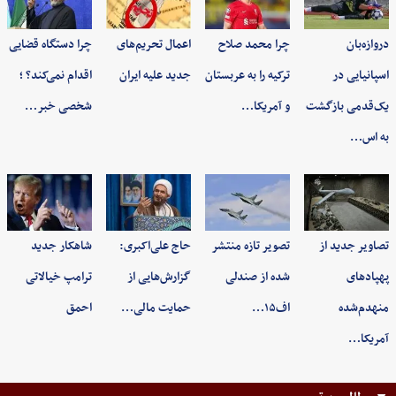
دروازه‌بان
چرا محمد صلاح
اعمال تحریم‌های
چرا دستگاه قضایی
اسپانیایی در
ترکیه را به عربستان
جدید علیه ایران
اقدام نمی‌کند؟ ؛
یک‌قدمی بازگشت
و آمریکا…
شخصی خبر…
به اس…
تصاویر جدید از
تصویر تازه منتشر
حاج علی‌اکبری:
شاهکار جدید
پهپادهای
شده از صندلی
گزارش‌هایی از
ترامپ خیالاتی
منهدم‌شده
اف۱۵…
حمایت مالی…
احمق
آمریکا…