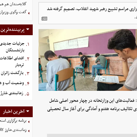
گلایه‌مندان هم هم
ری مراسم تشییع رهبر شهید انقلاب، تصمیم گرفته شد
گفت وگوی وزیران خ
پربیننده‌ترین
جزئیات جدیدی ا
۱.
بازنشستگان
۲.
تره‌بار
بازگشت زائران ا
۳.
وضعیت آب و هوای کش
۴.
زمانبندی شارژ ک
۵.
فعالیت‌های این وزارتخانه در چهار محور اصلی شامل
تکالیف برنامه هفتم و آمادگی برای آغاز سال تحصیلی
آخرین اخبار
برنامه برگزاری امتحانات نه
زمانبندی شارژ کالا