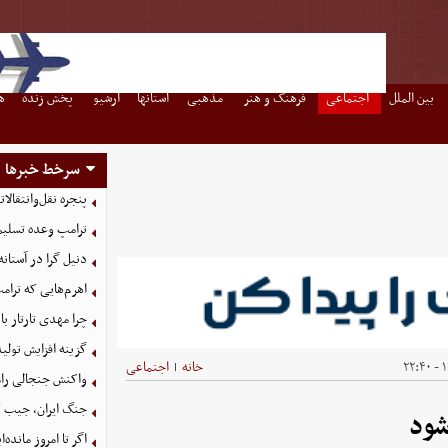
بین الملل
اجتماعی
فرهنگ و هنر
مذهبی
استانها
آرشیو
پخش زنده
ه
سرخط خبرها
پنجره نقل‌وانتقال
ترامپ وعده تسلیم
دنیل گرا در آستان
اهرم‌هایی که ترام
چرا مهدی تارتار با
گزینه‌ افزایش تول
۱
خانه
اجتماعی
|
واکنش جنجالی رامی
جنگ ایران، جیب کش
اگر تا امروز مانده