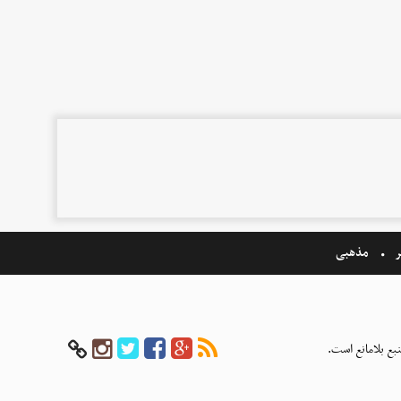
ر
مذهبی
بع بلامانع است.