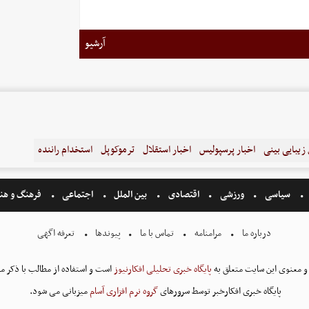
آرشیو
زیبایی بینی
اخبار پرسپولیس
اخبار استقلال
ترموکوپل
استخدام راننده
سیاسی
ورزشی
اقتصادی
بین الملل
اجتماعی
فرهنگ و هن
درباره ما
مرامنامه
تماس با ما
پیوندها
تعرفه اگهی
و معنوی این سایت متعلق به
پایگاه خبری تحلیلی افکارنیوز
است و استفاده از مطالب با ذکر من
پایگاه خبری افکارخبر توسط سرورهای
گروه نرم افزاری آسام
میزبانی می شود.