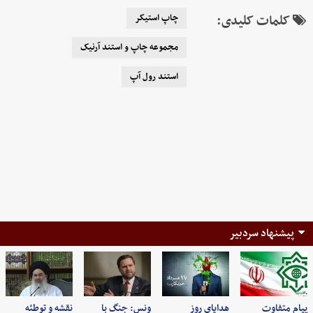
کلمات کلیدی:
چاپ استیکر
مجموعه چاپ و استند آرنیک
استند رول آپ
پیشنهاد سردبیر
پیام متفاوت
هدایای روز
ونس: جنگ با
نقشه و توطئه