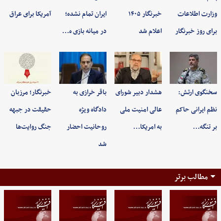
وزارت اطلاعات
خبرنگار ۱۴۰۵
ایران تمام نشده؛
آمریکا برای عراق
برای روز خبرنگار
اعلام شد
در میانه بازی ه…
سخنگوی ارتش:
هشدار دبیر شورای
باقر خرازی به
خبرنگار؛ مرزبان
نظم ایرانی حاکم
عالی امنیت ملی
دادگاه ویژه
حقیقت در جبهه
بر تنگه…
به امریکا…
روحانیت احضار
جنگ روایت‌ها
شد
مطالب برتر