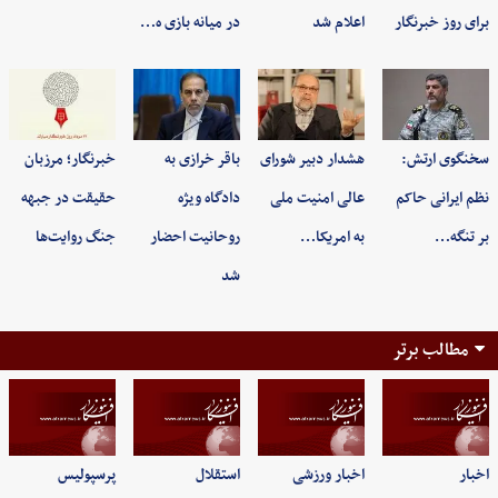
برای روز خبرنگار
اعلام شد
در میانه بازی ه…
سخنگوی ارتش:
هشدار دبیر شورای
باقر خرازی به
خبرنگار؛ مرزبان
نظم ایرانی حاکم
عالی امنیت ملی
دادگاه ویژه
حقیقت در جبهه
بر تنگه…
به امریکا…
روحانیت احضار
جنگ روایت‌ها
شد
مطالب برتر
اخبار
اخبار ورزشی
استقلال
پرسپولیس