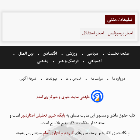
تبلیغات متنی
اخبار پرسپولیس
اخبار استقلال
صفحه نخست
سیاسی
ورزشی
اقتصادی
بین الملل
اجتماعی
فرهنگ و هنر
مذهبی
درباره ما
مرامنامه
تماس با ما
پیوندها
تعرفه اگهی
طراحی سایت خبری و خبرگزاری آسام
کلیه حقوق مادی و معنوی این سایت متعلق به
پایگاه خبری تحلیلی افکارنیوز
است و
استفاده از مطالب با ذکر منبع بلامانع است.
پایگاه خبری افکارخبر توسط سرورهای
گروه نرم افزاری آسام
میزبانی می شود.