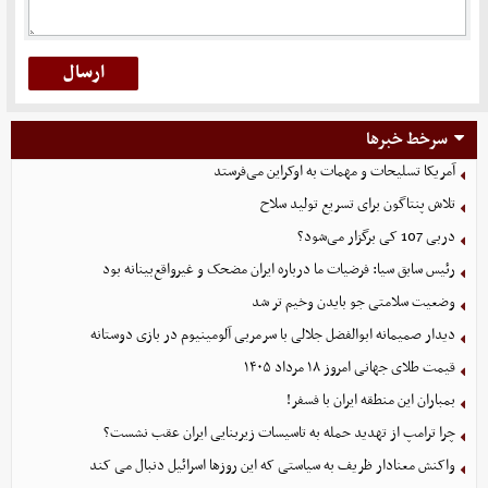
سرخط خبرها
آمریکا تسلیحات و مهمات به اوکراین می‌فرستد
تلاش پنتاگون برای تسریع تولید سلاح
دربی 107 کی برگزار می‌شود؟
رئیس سابق سیا: فرضیات ما درباره ایران مضحک و غیرواقع‌بینانه بود
وضعیت سلامتی جو بایدن وخیم تر شد
دیدار صمیمانه ابوالفضل جلالی با سرمربی آلومینیوم در بازی دوستانه
قیمت طلای جهانی امروز ۱۸ مرداد ۱۴۰۵
بمباران این منطقه ایران با فسفر!
چرا ترامپ از تهدید حمله به تاسیسات زیربنایی ایران عقب نشست؟
واکنش معنادار ظریف به سیاستی که این روزها اسرائیل دنبال می کند