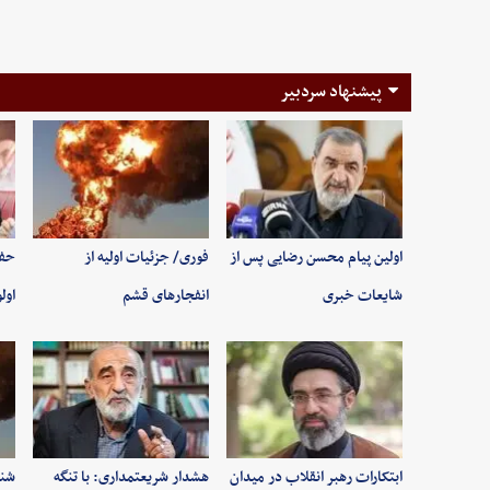
پیشنهاد سردبیر
اولین پیام محسن رضایی پس از
فوری/ جزئیات اولیه از
حفظ
شایعات خبری
انفجارهای قشم
اول
ابتکارات رهبر انقلاب در میدان
هشدار شریعتمداری: با تنگه
شنی