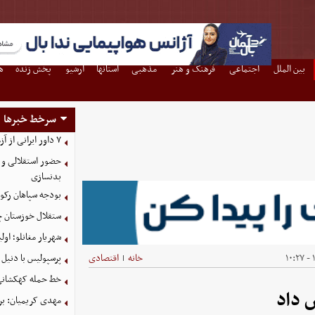
بین الملل
اجتماعی
فرهنگ و هنر
مذهبی
استانها
آرشیو
پخش زنده
ه
سرخط خبرها
۷ داور ایرانی از آزمون نخبگان آسیا سربلند بیرون آمدند
حضور استقلالی و 
بدنسازی
بودجه سپاهان رکورد زد؛ تصویب
ستقلال خوزستان چ
شهریار مغانلو؛ اول
۱
خانه
اقتصادی
پرسپولیس با دنیل 
|
خط حمله کهکشانی گ
 داد
مهدی کریمیان: بر