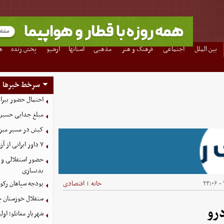
بین الملل
اجتماعی
فرهنگ و هنر
مذهبی
استانها
آرشیو
پخش زنده
ه
سرخط خبرها
احتمال حضور بیرا
مبلغ جدایی حسین 
کیش در مسیر میزبانی
۷ داور ایرانی از آزمون نخبگان آسیا سربلند بیرون آمدند
حضور استقلالی و 
بدنسازی
خانه
اقتصادی
بودجه سپاهان رکورد زد؛ تصویب
|
ستقلال خوزستان چ
رو
شهریار مغانلو؛ اول