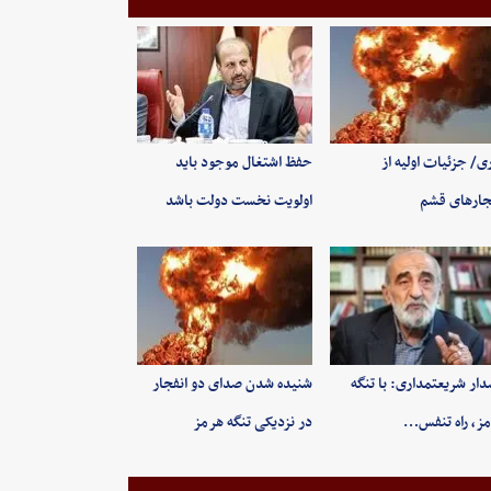
ی/ جزئیات اولیه از
حفظ اشتغال موجود باید
جارهای قشم
اولویت نخست دولت باشد
ار شریعتمداری: با تنگه
شنیده شدن صدای دو انفجار
ز، راه تنفس…
در نزدیکی تنگه هرمز