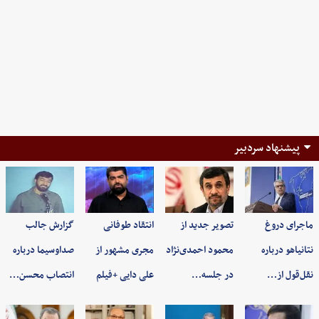
پیشنهاد سردبیر
ماجرای دروغ
تصویر جدید از
انتقاد طوفانی
گزارش جالب
نتانیاهو درباره
محمود احمدی‌نژاد
مجری مشهور از
صداوسیما درباره
نقل‌قول از…
در جلسه…
علی دایی +فیلم
انتصاب محسن…