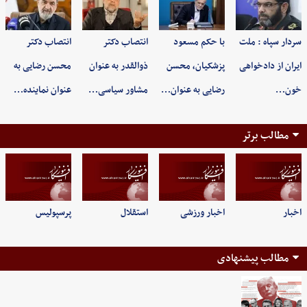
سردار سپاه : ملت
با حکم مسعود
انتصاب دکتر
انتصاب دکتر
ایران از دادخواهی
پزشکیان، محسن
ذوالقدر به عنوان
محسن رضایی به
خون…
رضایی به عنوان…
مشاور سیاسی…
عنوان نماینده…
مطالب برتر
اخبار
اخبار ورزشی
استقلال
پرسپولیس
مطالب پیشنهادی