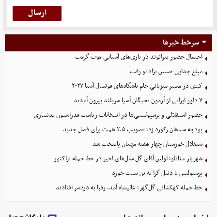
سرخط خبرها
احتمال حضور بیرانوند در بازی‌های آسیایی قوت گرفت
مبلغ جدایی حسین نژاد لو رفت
کیش در مسیر میزبانی جام باشگاه‌های فوتسال آسیا ۲۰۲۷
۷ داور ایرانی از آزمون نخبگان آسیا سربلند بیرون آمدند
حضور استقلالی و پرسپولیسی‌ها در انتخابات ریاست فدراسیون بدنسازی
بودجه سپاهان رکورد زد؛ تصویب ۲.۵ همت برای فصل جدید
ستقلال خوزستان چهار هفته مهمان پایتخت شد
شهریار مغانلو؛ اولین آقای گل سال‌های اخیر در خط حمله تراکتور
پرسپولیس با دنیل گرا به بن بست خورد
خط حمله کهکشانی گل‌گهر؛ عالیشاه آمد، رقبا به دردسر افتادند