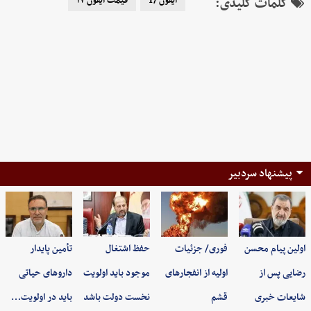
کلمات کلیدی:
آیفون 17
قیمت آیفون ۱۷
پیشنهاد سردبیر
اولین پیام محسن
فوری/ جزئیات
حفظ اشتغال
تأمین پایدار
رضایی پس از
اولیه از انفجارهای
موجود باید اولویت
داروهای حیاتی
شایعات خبری
قشم
نخست دولت باشد
باید در اولویت…