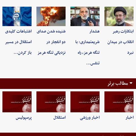
ابتکارات رهبر
هشدار
شنیده شدن صدای
اشتباهات کلیدی
انقلاب در میدان
شریعتمداری: با
دو انفجار در
استقلال در مسیر
نبرد
تنگه هرمز، راه
نزدیکی تنگه هرمز
باز کردن…
تنفس…
مطالب برتر
اخبار
اخبار ورزشی
استقلال
پرسپولیس