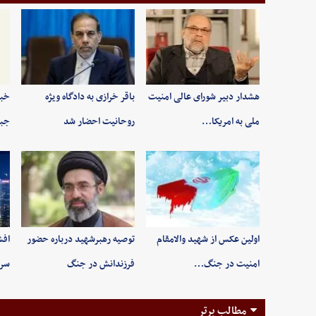
هشدار دبیر شورای عالی امنیت
باقر خرازی به دادگاه ویژه
خبر
ملی به امریکا…
روحانیت احضار شد
جبه
اولین عکس از شهید والامقام
توصیه رهبرشهید درباره حضور
افش
امنیت در جنگ…
فرزندانش در جنگ
سرن
مطالب برتر