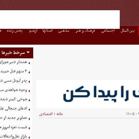
بین الملل
اجتماعی
فرهنگ و هنر
مذهبی
استانها
آرشیو
پخش زنده
ه
سرخط خبرها
هشدار دبیر شورای 
۴ متهم قتل حمیدرضا رجب‌زاده دستگیر شدند
پدر لیونل مسی د
وجود شواهدی مبنی 
شوخی کمتر دیده ش
ادعای جنجالی علیر
خانه
اقتصادی
|
تصاویر جدید از ح
قیمت نقره امروز شنبه ۱۷ مرد
بازار نقل‌وانتقالات