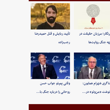
نگار؛ مرزبان حقیقت در
تأیید ربایش و قتل حمیدرضا
ه جنگ روایت‌ها
رجب‌زاده
اگری شهرام همایون:
وقتی پمپئو جواب حسن
وشت «من‌وتو» در…
روحانی را درباره جنگ با…