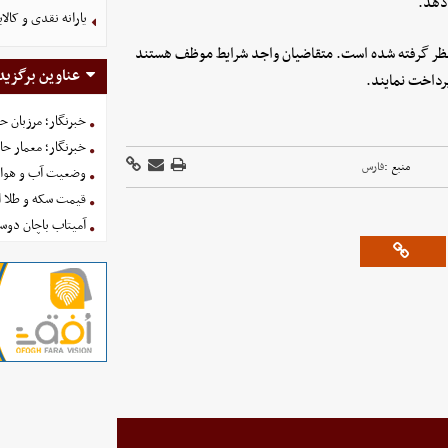
یارانه نقدی و کال
رخ سود مصوب برای این تسهیلات ۲۳ درصد در نظر گرفته شده است. متقاضیان واجد شرایط موظف هستند
عناوین برگزید
خبرنگار؛ مرزبان 
خبرنگار؛ معمار ح
منبع :
فارس
وضعیت آب و هوای کشور ا
قیمت سکه و طلا امروز شنبه
آمیتاب باچان دوست