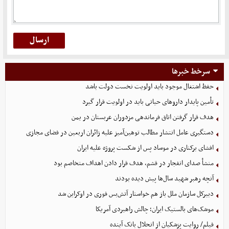
سرخط خبرها
حفظ اشتغال موجود باید اولویت نخست دولت باشد
تأمین پایدار داروهای حیاتی باید در اولویت قرار گیرد
هدف قرار گرفتن اتاق‌ فرماندهی مزدوران عربستان در یمن
دستگیری عامل انتشار مطالب توهین‌آمیز علیه زائران اربعین در فضای مجازی
افشای برکناری در موساد پس از شکست پروژه علیه ایران
منشأ صدای انفجار در قشم، هدف قرار دادن اهداف متخاصم بود
آنچه رهبر شهید سال‌ها پیش دیده بودند
دبیرکل سازمان ملل باز هم خواستار آتش‌بس فوری در اوکراین شد
موشک‌های بالستیک ایران؛ چالش راهبردی آمریکا
فیلم/ روایت پزشکیان از انحلال بانک آینده