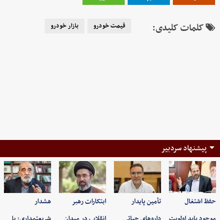
کلمات کلیدی:
قیمت خودرو
بازار خودرو
پیشنهاد سردبیر
حفظ اشتغال
تأمین پایدار
ابتکارات رهبر
هشدار
موجود باید اولویت
داروهای حیاتی
انقلاب در میدان
شریعتمداری: با