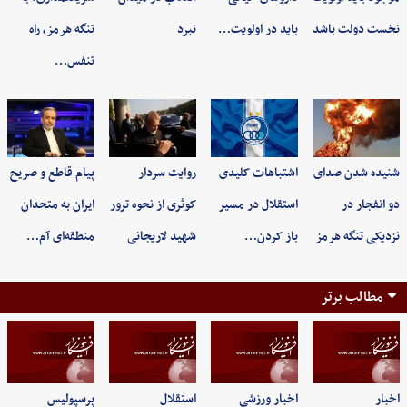
نخست دولت باشد
باید در اولویت…
نبرد
تنگه هرمز، راه
تنفس…
شنیده شدن صدای
اشتباهات کلیدی
روایت سردار
پیام قاطع و صریح
دو انفجار در
استقلال در مسیر
کوثری از نحوه ترور
ایران به متحدان
نزدیکی تنگه هرمز
باز کردن…
شهید لاریجانی
منطقه‌ای آم…
مطالب برتر
اخبار
اخبار ورزشی
استقلال
پرسپولیس