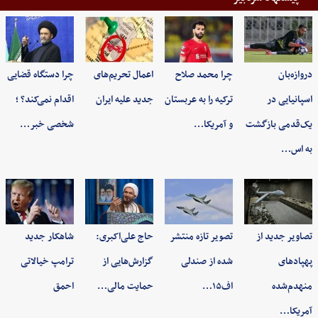
دروازه‌بان
چرا محمد صلاح
اعمال تحریم‌های
چرا دستگاه قضایی
اسپانیایی در
ترکیه را به عربستان
جدید علیه ایران
اقدام نمی‌کند؟ ؛
یک‌قدمی بازگشت
و آمریکا…
شخصی خبر…
به اس…
تصاویر جدید از
تصویر تازه منتشر
حاج علی‌اکبری:
شاهکار جدید
پهپادهای
شده از صندلی
گزارش‌هایی از
ترامپ خیالاتی
منهدم‌شده
اف۱۵…
حمایت مالی…
احمق
آمریکا…