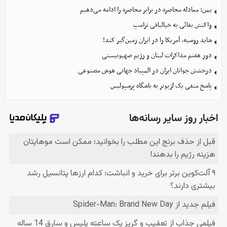
یمن: معادله محاصره در برابر محاصره را ادامه می‌دهیم
واکنش بقائی به خیالبافی ترامپ
شاید روسیه، آمریکا را در ایران زمین‌گیر کند!
دور هفتم مذاکرات لبنان و رژیم صهیونیستی
درخشش جوانان ایران در المپیاد جهانی هوش مصنوعی
پاسخ منفی یک لژیونر به باشگاه پرسپولیس