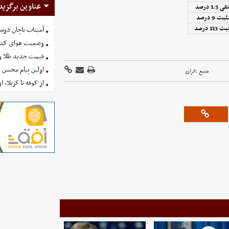
عناوین برگزید
 1.5 درصد
بت 9 درصد
 113 درصد
آمیتاب باچان دوست
وضعیت هوای کشور امروز 
قیمت جدید طلا و سکه امروز ۱۶ 
اولین پیام محسن 
منبع :
فرارو
از کوفه تا کربلا، ا