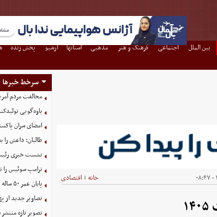
بین الملل
اجتماعی
فرهنگ و هنر
مذهبی
استانها
آرشیو
پخش زنده
ه
سرخط خبرها
مخالفت مردم آمریک
یاوه‌گویی تولیدکن
امضای سران پاکستا
طالبان: داعش را ب
نشست خبری رئیس‌ج
ترامپ سوئیس را ت
خانه
اقتصادی
|
پایان عمر ۵۰ ساله دلارهای نفتی به دست ایران
تصاویر جدید از په