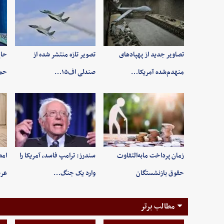
تصاویر جدید از پهپادهای
تصویر تازه منتشر شده از
حاج
منهدم‌شده آمریکا…
صندلی اف۱۵…
حم
زمان پرداخت مابه‌التفاوت
سندرز: ترامپ فاسد، آمریکا را
امض
حقوق بازنشستگان
وارد یک جنگ…
عرب
مطالب برتر