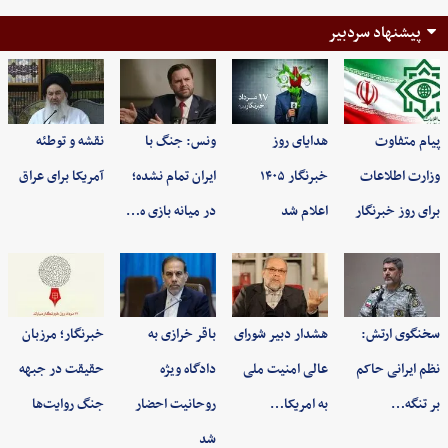
پیشنهاد سردبیر
پیام متفاوت
هدایای روز
ونس: جنگ با
نقشه و توطئه
وزارت اطلاعات
خبرنگار ۱۴۰۵
ایران تمام نشده؛
آمریکا برای عراق
برای روز خبرنگار
اعلام شد
در میانه بازی ه…
سخنگوی ارتش:
هشدار دبیر شورای
باقر خرازی به
خبرنگار؛ مرزبان
نظم ایرانی حاکم
عالی امنیت ملی
دادگاه ویژه
حقیقت در جبهه
بر تنگه…
به امریکا…
روحانیت احضار
جنگ روایت‌ها
شد