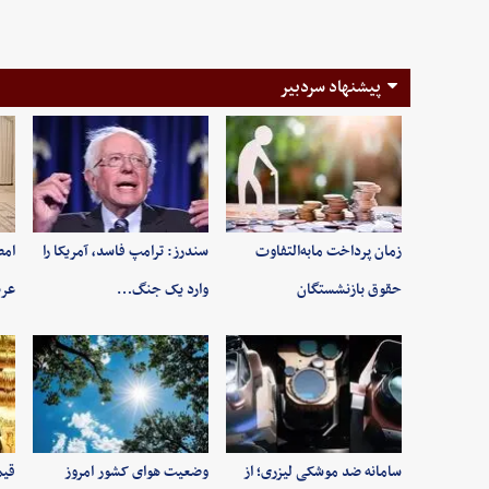
پیشنهاد سردبیر
زمان پرداخت مابه‌التفاوت
سندرز: ترامپ فاسد، آمریکا را
امض
حقوق بازنشستگان
وارد یک جنگ…
عرب
سامانه ضد موشکی لیزری؛ از
وضعیت هوای کشور امروز
قیم