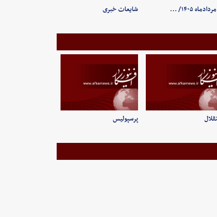
شایعات خبری
قلال
پرسپولیس