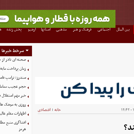
بین الملل
اجتماعی
فرهنگ و هنر
مذهبی
استانها
آرشیو
پخش زنده
ه
سرخط خبرها
صحنه ای نادر از 
زمان پرداخت مابه‌
سندرز: ترامپ فاسد
حجم عجیب معاملا
خبر مهم استقلال د
روزی به موشک‌ های 
۱
خانه
اقتصادی
|
اظهارات مقام عالیر
افشاگری منبع مطلع
د؟
هرمز