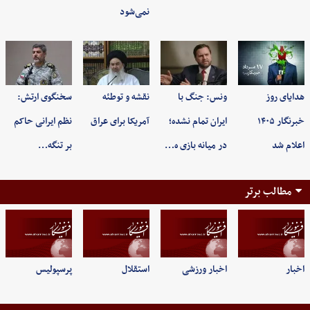
نمی‌شود
هدایای روز
ونس: جنگ با
نقشه و توطئه
سخنگوی ارتش:
خبرنگار ۱۴۰۵
ایران تمام نشده؛
آمریکا برای عراق
نظم ایرانی حاکم
اعلام شد
در میانه بازی ه…
بر تنگه…
مطالب برتر
اخبار
اخبار ورزشی
استقلال
پرسپولیس