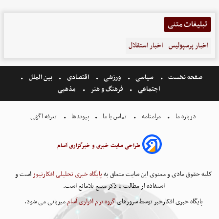
تبلیغات متنی
اخبار پرسپولیس
اخبار استقلال
صفحه نخست
سیاسی
ورزشی
اقتصادی
بین الملل
اجتماعی
فرهنگ و هنر
مذهبی
درباره ما
مرامنامه
تماس با ما
پیوندها
تعرفه اگهی
طراحی سایت خبری و خبرگزاری آسام
کلیه حقوق مادی و معنوی این سایت متعلق به
پایگاه خبری تحلیلی افکارنیوز
است و
استفاده از مطالب با ذکر منبع بلامانع است.
پایگاه خبری افکارخبر توسط سرورهای
گروه نرم افزاری آسام
میزبانی می شود.