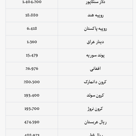
دلار سنگاپور
1,404,200
روپیه هند
18,880
روپیه پاکستان
6,418
دینار عراق
1,360
پوند سوریه
15,479
افغانی
26,976
کرون دانمارک
280,500
کرون سوئد
193,400
کرون نروژ
193,700
ریال عربستان
474,590
ریال قطر
488,973