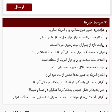
سرخط خبرها
عراقچی: اکنون هیچ مذاکره‌ای با آمریکا نداریم
راهکار جنبش النجباء عراق برای حل مشکل با عربستان
روایت تازه از بمباران بیت رهبری در ۹ اسفند
ایران هزینه جنگ را برای متحدان آمریکا در منطقه بالا می‌برد
ائتلاف مکه مقدمه‌ای برای فرار آمریکا از منطقه است
هویت جدید استقلال با سهراب بختیاری‌زاده
اذعان آمریکا به عبور ده‌ها کشتی از محاصره ایران
نگرانی متحدان واشنگتن از ته کشیدن ذخایر موشکی آمریکا
خبر جدید از فصل جدید پایتخت/ رضا عطاران در صدا و سیما؟
نگرانی آمریکایی‌ها از عواقب بلندمدت بحران تسلیحاتی بعد از جنگ با ایران