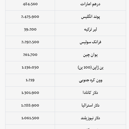
درهم امارات
484,560
پوند انگلیس
2,425,900
لیر ترکیه
39,200
فرانک سوئیس
2,292,500
یوان چین
261,700
ین ژاپن (100 ین)
1,136,050
وون کره جنوبی
1,219
دلار کانادا
1,301,900
دلار استرالیا
1,288,900
دلار نیوزیلند
1,061,500