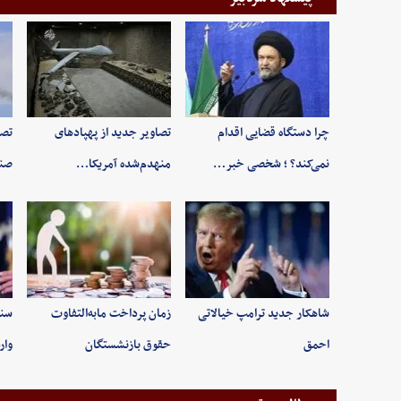
چرا دستگاه قضایی اقدام
تصاویر جدید از پهپادهای
تصو
نمی‌کند؟ ؛ شخصی خبر…
منهدم‌شده آمریکا…
صند
شاهکار جدید ترامپ خیالاتی
زمان پرداخت مابه‌التفاوت
سند
احمق
حقوق بازنشستگان
وار