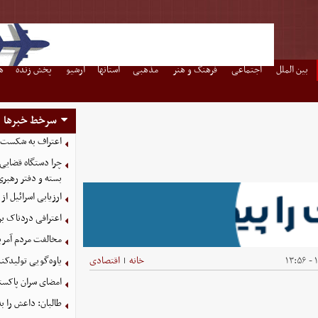
بین الملل
اجتماعی
فرهنگ و هنر
مذهبی
استانها
آرشیو
پخش زنده
ه
سرخط خبرها
اعتراف به شکست 
چرا دستگاه قضایی
بسته و دفتر رهبری
ارزیابی اسرائیل از 
اعترافی دردناک ب
مخالفت مردم آمریک
۱
خانه
اقتصادی
یاوه‌گویی تولیدکن
|
امضای سران پاکستا
طالبان: داعش را ب