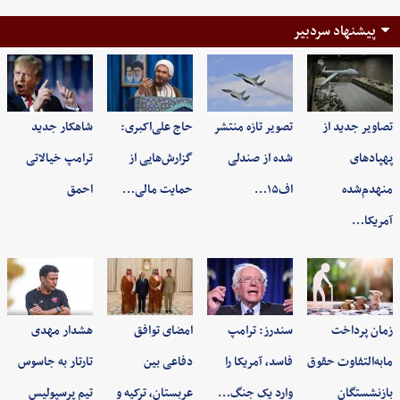
پیشنهاد سردبیر
تصاویر جدید از
تصویر تازه منتشر
حاج علی‌اکبری:
شاهکار جدید
پهپادهای
شده از صندلی
گزارش‌هایی از
ترامپ خیالاتی
منهدم‌شده
اف۱۵…
حمایت مالی…
احمق
آمریکا…
زمان پرداخت
سندرز: ترامپ
امضای توافق
هشدار مهدی
مابه‌التفاوت حقوق
فاسد، آمریکا را
دفاعی بین
تارتار به جاسوس
بازنشستگان
وارد یک جنگ…
عربستان، ترکیه و
تیم پرسپولیس